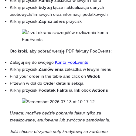
Kliknij przycisk
Adresy
zakładka w lewym menu
Kliknij przycisk
Edytuj
łącze i aktualizacja danych
osobowych/firmowych oraz informacji podatkowych
Kliknij przycisk
Zapisz adres
przycisk
Oto kroki, aby pobrać wersję PDF faktury FooEvents:
Zaloguj się do swojego
Konto FooEvents
Kliknij przycisk
Zamówienia
zakładka w lewym menu
Find your order in the table and click on
Widok
Przewiń w dół do
Order details
sekcja
Kliknij przycisk
Podatek
Faktura
link obok
Actions
Uwaga: możliwe będzie pobranie faktur tylko za
zrealizowane, anulowane lub zwrócone zamówienia.
Jeśli chcesz otrzymać notę kredytową za zwrócone