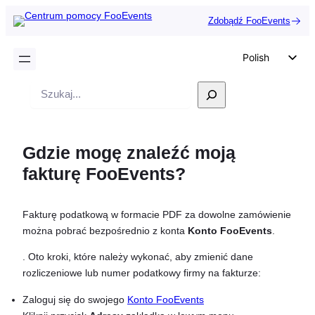
Zdobądź FooEvents
Polish
English
Wyszukiwanie
German
Dutch
Gdzie mogę znaleźć moją
Spanish
fakturę FooEvents?
Italian
Portuguese
Fakturę podatkową w formacie PDF za dowolne zamówienie
French
można pobrać bezpośrednio z konta
Konto FooEvents
.
Czech
. Oto kroki, które należy wykonać, aby zmienić dane
Greek
rozliczeniowe lub numer podatkowy firmy na fakturze:
Zaloguj się do swojego
Konto FooEvents