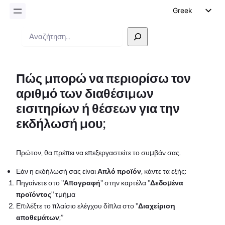
Greek
English
Αναζήτηση
German
Dutch
Πώς μπορώ να περιορίσω τον
Spanish
αριθμό των διαθέσιμων
Italian
εισιτηρίων ή θέσεων για την
Portuguese
εκδήλωσή μου;
French
Polish
Πρώτον, θα πρέπει να επεξεργαστείτε το συμβάν σας.
Czech
Εάν η εκδήλωσή σας είναι
Απλό προϊόν
, κάντε τα εξής:
Πηγαίνετε στο "
Απογραφή
" στην καρτέλα "
Δεδομένα
προϊόντος
" τμήμα
Επιλέξτε το πλαίσιο ελέγχου δίπλα στο "
Διαχείριση
αποθεμάτων
;”