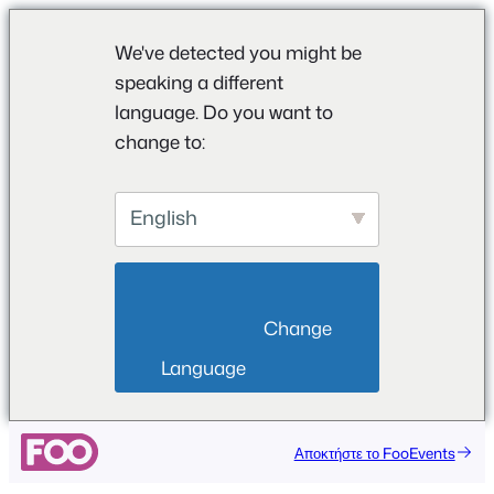
We've detected you might be
speaking a different
language. Do you want to
change to:
English
                        Change 
Language                    
Αποκτήστε το FooEvents