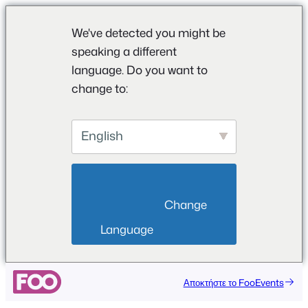
We've detected you might be
speaking a different
language. Do you want to
change to:
English
                        Change 
Language                    
Αποκτήστε το FooEvents