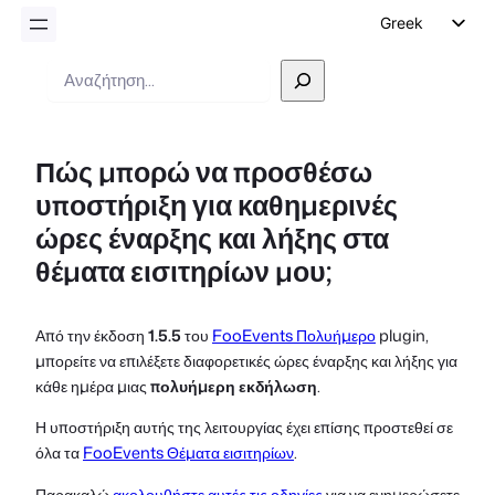
Greek
English
Αναζήτηση
German
Dutch
Πώς μπορώ να προσθέσω
Spanish
υποστήριξη για καθημερινές
Italian
ώρες έναρξης και λήξης στα
Portuguese
θέματα εισιτηρίων μου;
French
Polish
Από την έκδοση
1.5.5
του
FooEvents Πολυήμερο
plugin,
Czech
μπορείτε να επιλέξετε διαφορετικές ώρες έναρξης και λήξης για
κάθε ημέρα μιας
πολυήμερη εκδήλωση
.
Η υποστήριξη αυτής της λειτουργίας έχει επίσης προστεθεί σε
όλα τα
FooEvents Θέματα εισιτηρίων
.
Παρακαλώ
ακολουθήστε αυτές τις οδηγίες
για να ενημερώσετε