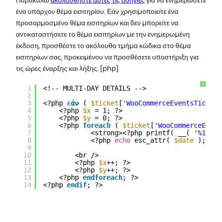
ένα υπάρχον θέμα εισιτηρίου. Εάν χρησιμοποιείτε ένα
προσαρμοσμένο θέμα εισιτηρίων και δεν μπορείτε να
αντικαταστήσετε το θέμα εισιτηρίων με την ενημερωμένη
έκδοση, προσθέστε το ακόλουθο τμήμα κώδικα στο θέμα
εισιτηρίων σας, προκειμένου να προσθέσετε υποστήριξη για
τις ώρες έναρξης και λήξης. [php]
?
1
<!-- MULTI-DAY DETAILS -->
2
3
<?php 
εάν
( 
$ticket
[
'WooCommerceEventsTicketD
4
<?php 
$x
= 1; ?>
5
<?php 
$y
= 0; ?>    
6
<?php 
foreach
( 
$ticket
[
'WooCommerceEvent
7
<strong><?php printf( __( 
'%1$s %
8
<?php 
echo
esc_attr( 
$date
); ?><
9
10
<br />                               
11
<?php 
$x
++; ?>
12
<?php 
$y
++; ?>
13
<?php 
endforeach
; ?>
14
<?php 
endif
; ?>