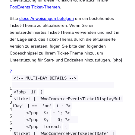
Unterstützung für diese Funktion wurde auch in alle
FooEvents Ticket-Themen
.
Bitte
diese Anweisungen befolgen
um ein bestehendes
Ticket-Thema zu aktualisieren. Wenn Sie ein
benutzerdefiniertes Ticket-Thema verwenden und nicht in
der Lage sind, das Ticket-Thema durch die aktualisierte
Version zu ersetzen, fügen Sie bitte den folgenden
Codeschnipsel zu Ihrem Ticket-Thema hinzu, um
Unterstützung für Start- und Endzeiten hinzuzufügen. [php]
?
<!-- MULTI-DAY DETAILS -->
1
<?php
if
(
2
$ticket
[
'WooCommerceEventsTicketDisplayMult
3
iDay'
] ==
'on'
) : ?>
4
<?php
$x
= 1; ?>
5
<?php
$y
= 0; ?>
6
<?php
foreach
(
7
$ticket
[
'WooCommerceEventsSelectDate'
]