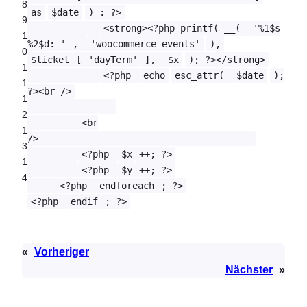
8
as
$date
) : ?>
9
<strong><?php printf( __(
'%1$s
1
%2$d: '
,
'woocommerce-events'
),
0
$ticket
[
'dayTerm'
],
$x
); ?></strong>
1
<?php
echo
esc_attr(
$date
);
1
?><br />
1
2
<br
1
/>
3
<?php
$x
++; ?>
1
<?php
$y
++; ?>
4
<?php
endforeach
; ?>
<?php
endif
; ?>
«
Vorheriger
Nächster
»