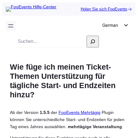
Holen Sie sich FooEvents
German
English
Suche
Dutch
Spanish
Wie füge ich meinen Ticket-
Italian
Themen Unterstützung für
Portuguese
tägliche Start- und Endzeiten
French
hinzu?
Polish
Czech
Ab der Version
1.5.5
der
FooEvents Mehrtägig
Plugin
Greek
können Sie unterschiedliche Start- und Endzeiten für jeden
Tag eines Jahres auswählen.
mehrtägige Veranstaltung
.