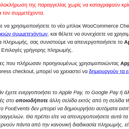
 ολοκλήρωση της παραγγελίας χωρίς να καταγραφούν κρί
α τον συμμετέχοντα.
τε να χρησιμοποιήσετε το νέο μπλοκ WooCommerce Chec
ρειών συμμετεχόντων
, και θέλετε να συνεχίσετε να χρησι
ία πληρωμής, σας συνιστούμε να απενεργοποιήσετε το
A
Επιλογές γρήγορης πληρωμής.
άτες που πλήρωσαν προηγουμένως χρησιμοποιώντας
Ap
ress checkout, μπορεί να χρειαστεί να
δημιουργούν τα ε
άν έχετε ενεργοποιήσει το Apple Pay, το Google Pay ή ά
ές στο
οποιοδήποτε
άλλη σελίδα εκτός από τη σελίδ
το FooEvents δεν μπορεί να δημιουργήσει αυτόματα εισιτ
ραγγελιών. Θα πρέπει είτε να απενεργοποιήσετε αυτά τα
ερνούν πάντα από την κανονική διαδικασία πληρωμής, εί