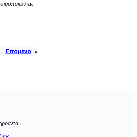
ησιμοποιώντας
Επόμενο
»
ηρούνται.
ύνης