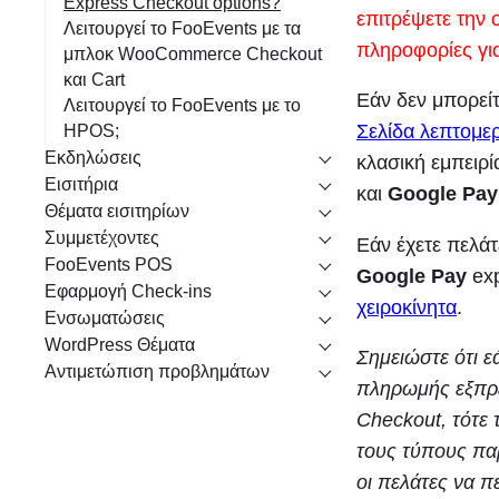
Express Checkout options?
επιτρέψετε την
Λειτουργεί το FooEvents με τα
πληροφορίες γι
μπλοκ WooCommerce Checkout
και Cart
Εάν δεν μπορεί
Λειτουργεί το FooEvents με το
Σελίδα λεπτομε
HPOS;
Εκδηλώσεις
κλασική εμπειρ
Εισιτήρια
και
Google Pay
Θέματα εισιτηρίων
Συμμετέχοντες
Εάν έχετε πελ
FooEvents POS
Google Pay
exp
Εφαρμογή Check-ins
χειροκίνητα
.
Ενσωματώσεις
WordPress Θέματα
Σημειώστε ότι ε
Αντιμετώπιση προβλημάτων
πληρωμής εξπρ
Checkout, τότε 
τους τύπους πα
οι πελάτες να π