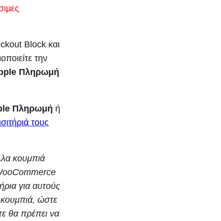
σιμες
kout Block και
μοποιείτε την
pple Πληρωμή
ple Πληρωμή
ή
ισιτήριά τους
λλα κουμπιά
α WooCommerce
ήρια για αυτούς
 κουμπιά, ώστε
τε θα πρέπει να