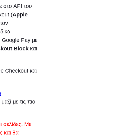
 στο API του
out (
Apple
όταν
δικα
ο Google Pay με
kout Block
και
e Checkout και
α
, μαζί με τις πιο
ι
σελίδες. Με
ς και θα