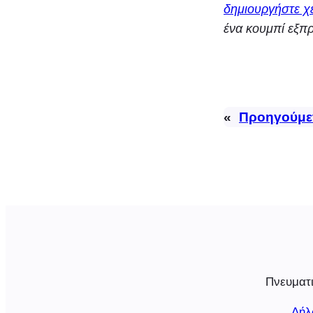
δημιουργήστε χε
ένα κουμπί εξπ
«
Προηγούμε
Πνευματι
Δήλ