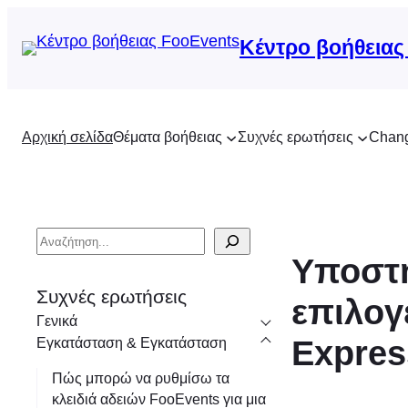
Κέντρο βοήθειας
Αρχική σελίδα
Θέματα βοήθειας
Συχνές ερωτήσεις
Chan
Α
Υποστη
ν
α
Συχνές ερωτήσεις
επιλογ
ζ
Γενικά
ή
Expres
Εγκατάσταση & Εγκατάσταση
τ
Πώς μπορώ να ρυθμίσω τα
η
κλειδιά αδειών FooEvents για μια