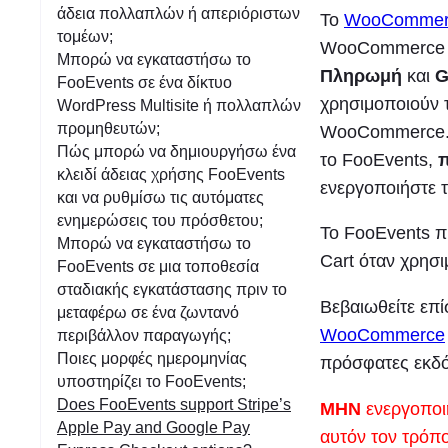
σ
άδεια πολλαπλών ή απεριόριστων
Το
WooCommerc
τομέων;
η
WooCommerce St
Μπορώ να εγκαταστήσω το
Πληρωμή
και
G
FooEvents σε ένα δίκτυο
χρησιμοποιούν 
WordPress Multisite ή πολλαπλών
προμηθευτών;
WooCommerce. Γι
Πώς μπορώ να δημιουργήσω ένα
το FooEvents,
π
κλειδί άδειας χρήσης FooEvents
ενεργοποιήστε 
και να ρυθμίσω τις αυτόματες
ενημερώσεις του πρόσθετου;
Το FooEvents π
Μπορώ να εγκαταστήσω το
Cart όταν χρησι
FooEvents σε μια τοποθεσία
σταδιακής εγκατάστασης πριν το
Βεβαιωθείτε επί
μεταφέρω σε ένα ζωντανό
WooCommerce
περιβάλλον παραγωγής;
Ποιες μορφές ημερομηνίας
πρόσφατες εκδό
υποστηρίζει το FooEvents;
Does FooEvents support Stripe’s
ΜΗΝ
ενεργοποι
Apple Pay and Google Pay
αυτόν τον τρόπ