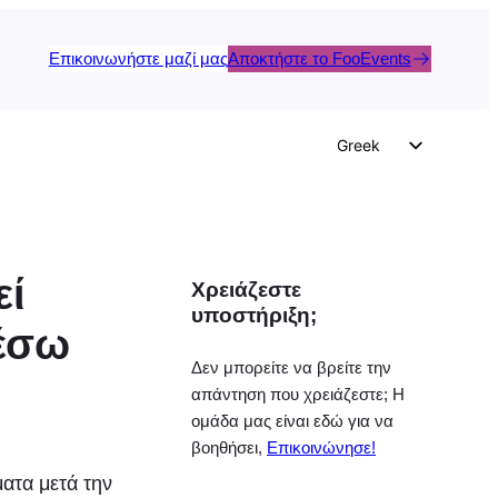
Επικοινωνήστε μαζί μας
Αποκτήστε το FooEvents
Greek
English
German
Dutch
εί
Χρειάζεστε
Spanish
υποστήριξη;
Italian
μέσω
Portuguese
Δεν μπορείτε να βρείτε την
απάντηση που χρειάζεστε; Η
French
ομάδα μας είναι εδώ για να
Polish
βοηθήσει,
Επικοινώνησε!
Czech
ματα μετά την