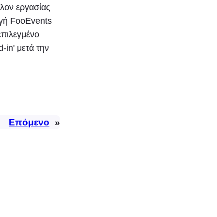
λον εργασίας
ογή FooEvents
επιλεγμένο
-in' μετά την
Επόμενο
»