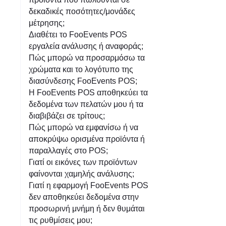
δεκαδικές ποσότητες/μονάδες
μέτρησης;
Διαθέτει το FooEvents POS
εργαλεία ανάλυσης ή αναφοράς;
Πώς μπορώ να προσαρμόσω τα
χρώματα και το λογότυπο της
διασύνδεσης FooEvents POS;
Η FooEvents POS αποθηκεύει τα
δεδομένα των πελατών μου ή τα
διαβιβάζει σε τρίτους;
Πώς μπορώ να εμφανίσω ή να
αποκρύψω ορισμένα προϊόντα ή
παραλλαγές στο POS;
Γιατί οι εικόνες των προϊόντων
φαίνονται χαμηλής ανάλυσης;
Γιατί η εφαρμογή FooEvents POS
δεν αποθηκεύει δεδομένα στην
προσωρινή μνήμη ή δεν θυμάται
τις ρυθμίσεις μου;