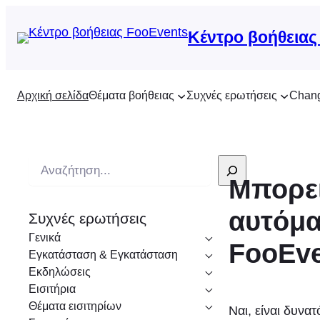
Κέντρο βοήθειας
Αρχική σελίδα
Θέματα βοήθειας
Συχνές ερωτήσεις
Chan
Α
Μπορεί
ν
α
αυτόμα
Συχνές ερωτήσεις
ζ
Γενικά
ή
FooEve
Εγκατάσταση & Εγκατάσταση
τ
Εκδηλώσεις
η
Εισιτήρια
σ
Θέματα εισιτηρίων
Ναι, είναι δυνατ