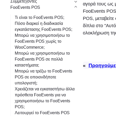
Συμμετέχοντες
η
αγορά τους ως 
FooEvents POS
FooEvents POS.
Τι είναι το FooEvents POS;
POS, μεταβείτε 
Πόσο διαρκεί η διαδικασία
δίπλα στο "Αυτό
εγκατάστασης FooEvents POS;
ολοκλήρωση της
Μπορώ να χρησιμοποιήσω το
FooEvents POS χωρίς το
WooCommerce;
Μπορώ να χρησιμοποιήσω το
FooEvents POS σε πολλά
«
Προηγούμε
καταστήματα;
Μπορώ να τρέξω το FooEvents
POS σε οποιονδήποτε
υπολογιστή;
Χρειάζεται να εγκαταστήσω άλλα
πρόσθετα FooEvents για να
χρησιμοποιήσω το FooEvents
POS;
Λειτουργεί το FooEvents POS