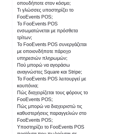
οπουδήποτε στον κόσμο;
Τι γλώσσες υποστηρίζει το
FooEvents POS;
Το FooEvents POS
ενσωματώνεται με πρόσθετα
τρίτων;
Το FooEvents POS συνεργάζεται
με οποιονδήποτε πάροχο
υπηρεσιών πληρωμών;
Πού μπορώ να αγοράσω
αναγνώστες Square και Stripe;
Το FooEvents POS λειτουργεί με
κουπόνια;
Πώς διαχειρίζεται τους φόρους το
FooEvents POS;
Πώς μπορώ να διαχειριστώ τις
καθυστερήσεις παραγγελιών στο
FooEvents POS;
Υποστηρίζει το FooEvents POS
προϊόντα που πωλούνται σε