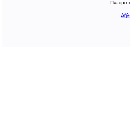
Πνευματι
Δήλ