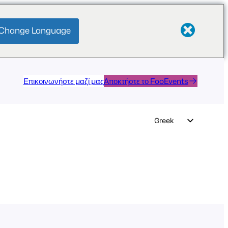
Change Language
Επικοινωνήστε μαζί μας
Αποκτήστε το FooEvents
Greek
English
German
Dutch
Spanish
Italian
Portuguese