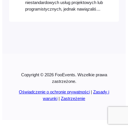
niestandardowych usług projektowych lub
programistycznych, jednak nawiązaliśmy
współpracę z Codeable, którą gorąco
polecamy do tego typu projektów.
Copyright © 2026 FooEvents. Wszelkie prawa
zastrzeżone.
Oświadczenie o ochronie prywatności
|
Zasady i
warunki
|
Zastrzeżenie