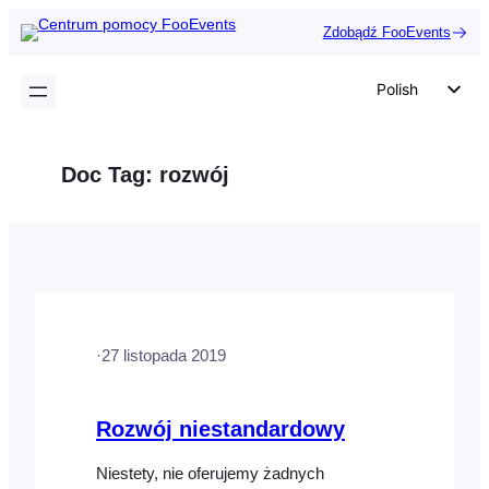
Przejdź
Zdobądź FooEvents
do
treści
Polish
English
German
Doc Tag:
rozwój
Dutch
Spanish
Italian
Portuguese
French
·
27 listopada 2019
Czech
Greek
Rozwój niestandardowy
Niestety, nie oferujemy żadnych