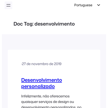
conteúdo
Portuguese
English
German
Doc Tag:
desenvolvimento
Dutch
Spanish
Italian
French
Polish
·
27 de novembro de 2019
Czech
Greek
Desenvolvimento
personalizado
Infelizmente, não oferecemos
quaisquer serviços de design ou
desenvolvimento personalizados, no