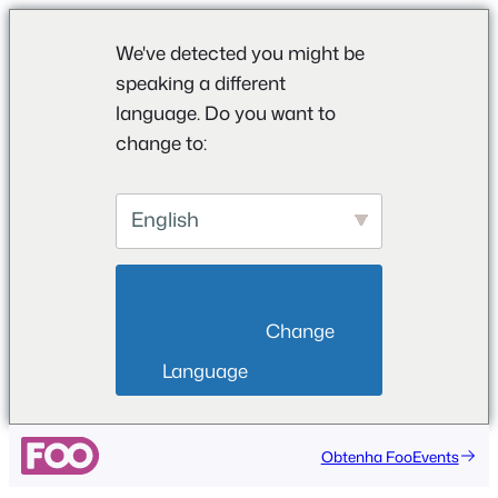
We've detected you might be
speaking a different
language. Do you want to
change to:
English
                        Change 
Language                    
Saltar
Obtenha FooEvents
para
o