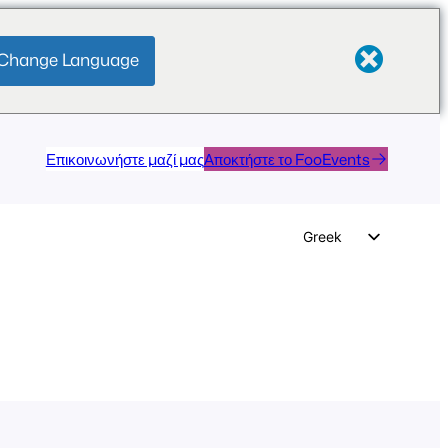
Change Language
Επικοινωνήστε μαζί μας
Αποκτήστε το FooEvents
Greek
English
German
Dutch
Spanish
Italian
Portuguese