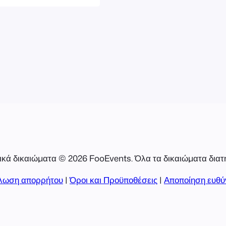
στο POS από
ριμένα τη
 POS", η οποία
.]
κά δικαιώματα © 2026 FooEvents. Όλα τα δικαιώματα διατ
λωση απορρήτου
|
Όροι και Προϋποθέσεις
|
Αποποίηση ευθύ