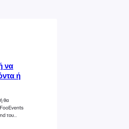
ή να
όντα ή
ή θα
 FooEvents
nd του
ρτέλα