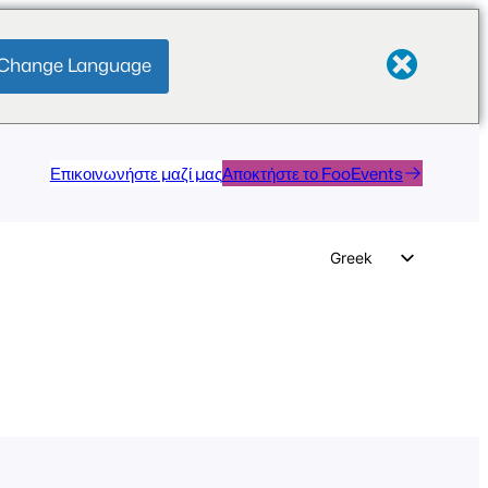
Change Language
Επικοινωνήστε μαζί μας
Αποκτήστε το FooEvents
Greek
English
German
Dutch
Spanish
Italian
Portuguese