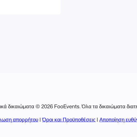
ς ημερομηνίας
Το demo του
δήλωσης που
οι οδηγίες για
κά δικαιώματα © 2026 FooEvents. Όλα τα δικαιώματα διατ
λωση απορρήτου
|
Όροι και Προϋποθέσεις
|
Αποποίηση ευθύ