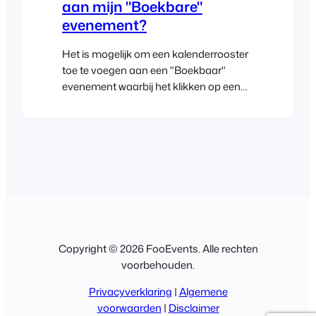
aan mijn "Boekbare"
evenement?
Het is mogelijk om een kalenderrooster
toe te voegen aan een "Boekbaar"
evenement waarbij het klikken op een
specifiek slot automatisch de juiste
slots selecteert in de vervolgkeuzelijsten
voor datum en tijd wanneer de pagina
opnieuw wordt geladen. De Drive-in
Cinema-demo is een voorbeeld van een
evenement dat op deze manier werkt.
Hier zijn de instructies voor hoe je
Copyright © 2026 FooEvents. Alle rechten
voorbehouden.
Privacyverklaring
|
Algemene
voorwaarden
|
Disclaimer