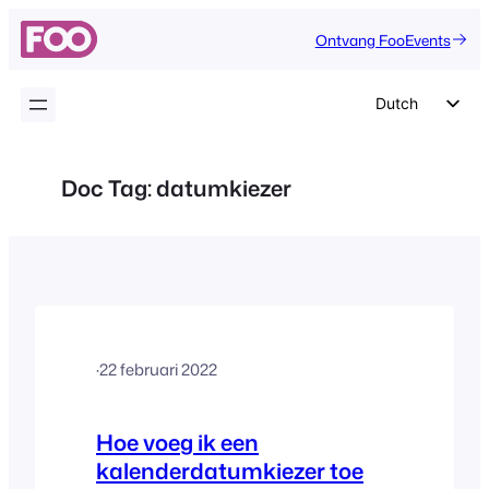
Ga
Ontvang FooEvents
naar
de
inhoud
Dutch
English
German
Doc Tag:
datumkiezer
Spanish
Italian
Portuguese
French
Polish
·
22 februari 2022
Czech
Greek
Hoe voeg ik een
kalenderdatumkiezer toe