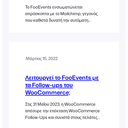
Το FooEvents ενσωματώνεται
απρόσκοπτα με το Mailchimp, γεγονός
που καθιστά δυνατή την αυτόματη
προσθήκη των συμμετεχόντων σε μια
λίστα κοινού του Mailchimp όταν
δημιουργούνται εισιτήρια. Μπορείτε
επίσης να καθορίσετε προεπιλεγμένες
ετικέτες ή ετικέτες για συγκεκριμένες
·
Μάρτιος 15, 2022
εκδηλώσεις που μπορούν να
χρησιμοποιηθούν για την τμηματοποίηση
της λίστας του Mailchimp. Παρακαλούμε
Λειτουργεί το FooEvents με
επισκεφθείτε την ενότητα ενσωμάτωσης
τα Follow-ups του
του Mailchimp για περισσότερες
WooCommerce;
πληροφορίες.
Στις 31 Μαΐου 2023, η WooCommerce
απέσυρε την επέκταση WooCommerce
Follow-Ups και συνιστά στους πελάτες
να χρησιμοποιούν αντ' αυτής το