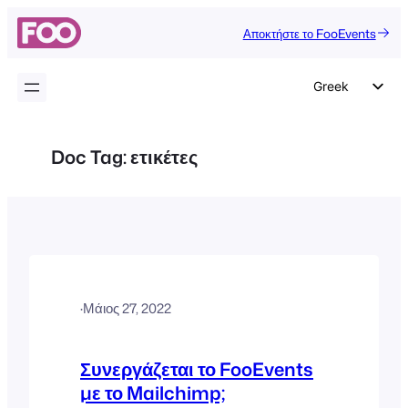
Μετάβαση
Αποκτήστε το FooEvents
στο
περιεχόμενο
Greek
English
German
Doc Tag:
ετικέτες
Dutch
Spanish
Italian
Portuguese
French
·
Μάιος 27, 2022
Polish
Czech
Συνεργάζεται το FooEvents
με το Mailchimp;