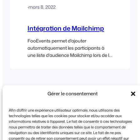
WooCommerce will continue to support
·
mars 8, 2022
the WooCommerce Follow-ups
extension until May 2024, however, it
appears that no further plugin updates
Intégration de Mailchimp
will be released.…
FooEvents permet d'ajouter
automatiquement les participants à
une liste d'audience Mailchimp lors de la
génération des billets. Vous pouvez
également définir des balises par défaut
ou spécifiques à un événement, qui
vous permettront de segmenter votre
liste Mailchimp. Avant de commencer,
Gérer le consentement
assurez-vous que votre plugin
FooEvents for WooCommerce est à
Afin d'offrir une expérience utilisateur optimale, nous utilisons des
jour sur votre site et que la
technologies telles que les cookies pour stocker et/ou accéder aux
fonctionnalité Capture…
informations relatives à l'appareil. Le fait de consentir à ces technologies
Copyright © 2026 FooEvents. Tous droits
nous permettra de traiter des données telles que le comportement de
navigation ou des identifiants uniques sur ce site. Le fait de ne pas
réservés.
consentir ou de retirer son consentement peut avoir un effet négatif sur