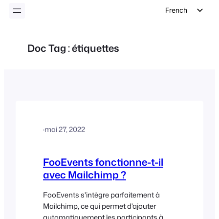
French
English
German
Doc Tag :
étiquettes
Dutch
Spanish
Italian
Portuguese
Polish
·
mai 27, 2022
Czech
Greek
FooEvents fonctionne-t-il
avec Mailchimp ?
FooEvents s'intègre parfaitement à
Mailchimp, ce qui permet d'ajouter
automatiquement les participants à