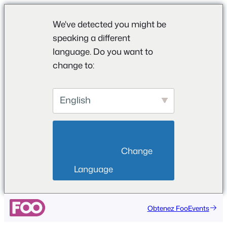
We've detected you might be
speaking a different
language. Do you want to
change to:
English
                        Change 
Language                    
Aller
Obtenez FooEvents
au
contenu