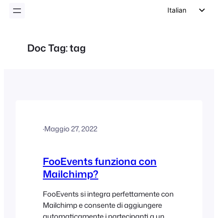
Italian
English
German
Doc Tag:
tag
Dutch
Spanish
Portuguese
French
Polish
·
Maggio 27, 2022
Czech
Greek
FooEvents funziona con
Mailchimp?
FooEvents si integra perfettamente con
Mailchimp e consente di aggiungere
automaticamente i partecipanti a un