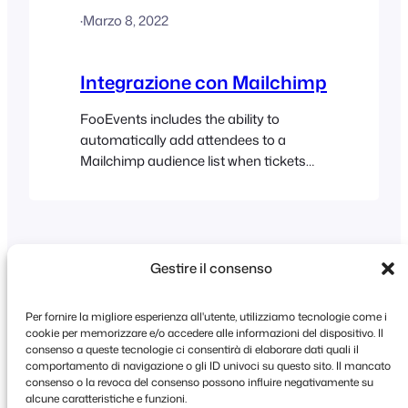
WooCommerce will continue to support
·
Marzo 8, 2022
the WooCommerce Follow-ups
extension until May 2024, however, it
appears that no further plugin updates
Integrazione con Mailchimp
will be released….
FooEvents includes the ability to
automatically add attendees to a
Mailchimp audience list when tickets
are generated. You can also specify
default tags or event-specific tags that
can be used to segment your Mailchimp
list. Before you start It’s important that
your FooEvents for WooCommerce
Gestire il consenso
plugin is up-to-date on your site and
that the Capture…
Per fornire la migliore esperienza all'utente, utilizziamo tecnologie come i
cookie per memorizzare e/o accedere alle informazioni del dispositivo. Il
consenso a queste tecnologie ci consentirà di elaborare dati quali il
comportamento di navigazione o gli ID univoci su questo sito. Il mancato
Copyright © 2026 FooEvents. Tutti i diritti
consenso o la revoca del consenso possono influire negativamente su
riservati.
alcune caratteristiche e funzioni.