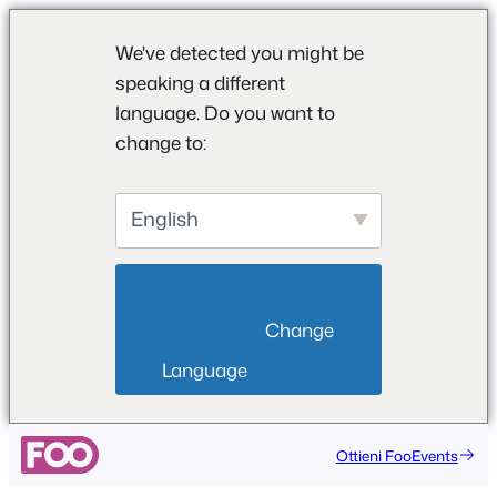
We've detected you might be
speaking a different
language. Do you want to
change to:
English
                        Change 
Language                    
Vai
Ottieni FooEvents
al
contenuto