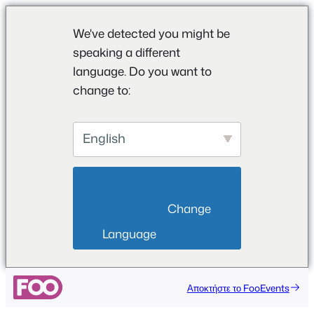
We've detected you might be
speaking a different
language. Do you want to
change to:
English
                        Change 
Language                    
Μετάβαση
Αποκτήστε το FooEvents
στο
περιεχόμενο