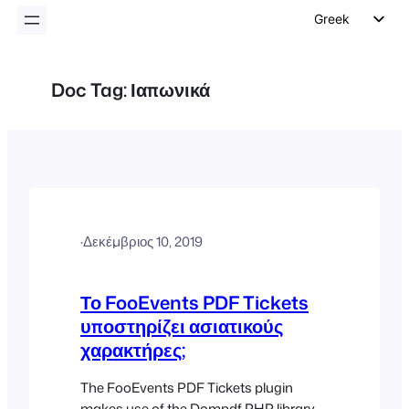
Greek
English
German
Doc Tag:
Ιαπωνικά
Dutch
Spanish
Italian
Portuguese
French
·
Δεκέμβριος 10, 2019
Polish
Czech
Το FooEvents PDF Tickets
υποστηρίζει ασιατικούς
χαρακτήρες;
The FooEvents PDF Tickets plugin
makes use of the Dompdf PHP library