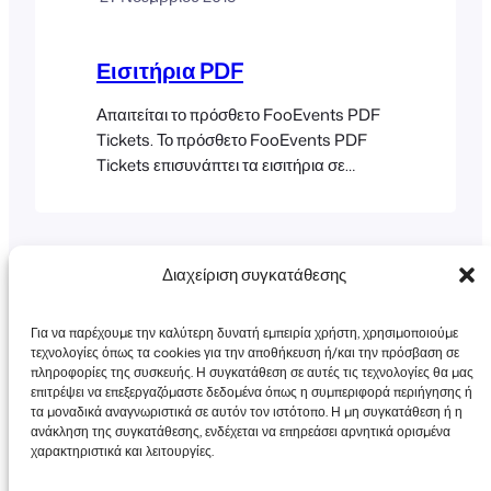
FooEvents, μεταβείτε στην ενότητα
Εκδηλώσεις για να ρυθμίσετε την πρώτη
σας εκδήλωση. Άδεια χρήσης Κλειδί
Εισιτήρια PDF
άδειας χρήσης FooEvents Απαιτείται για
αυτόματη […]
Απαιτείται το πρόσθετο FooEvents PDF
Tickets. Το πρόσθετο FooEvents PDF
Tickets επισυνάπτει τα εισιτήρια σε
μορφή PDF στο email που αποστέλλεται
στους συμμετέχοντες ή στους αγοραστές
εισιτηρίων. Μπορείτε να επιλέξετε να
στείλετε μόνο το αρχείο PDF και ένα
Διαχείριση συγκατάθεσης
μήνυμα κειμένου, ή να ρυθμίσετε το
FooEvents ώστε να επισυνάπτει το
Για να παρέχουμε την καλύτερη δυνατή εμπειρία χρήστη, χρησιμοποιούμε
αρχείο PDF στο email με το εισιτήριο σε
τεχνολογίες όπως τα cookies για την αποθήκευση ή/και την πρόσβαση σε
μορφή HTML. Ρύθμιση του FooEvents
πληροφορίες της συσκευής. Η συγκατάθεση σε αυτές τις τεχνολογίες θα μας
PDF Tickets…
επιτρέψει να επεξεργαζόμαστε δεδομένα όπως η συμπεριφορά περιήγησης ή
τα μοναδικά αναγνωριστικά σε αυτόν τον ιστότοπο. Η μη συγκατάθεση ή η
Πνευματικά δικαιώματα © 2026 FooEvents. Όλα
ανάκληση της συγκατάθεσης, ενδέχεται να επηρεάσει αρνητικά ορισμένα
τα δικαιώματα διατηρούνται.
χαρακτηριστικά και λειτουργίες.
Δήλωση απορρήτου
|
Όροι και