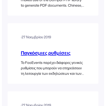
to generate PDF documents. Chinese,
Japanese and Korean (CJK) characters
are supported in PDF Tickets but only if
the Firefly Sung font is used. Here are
the steps to enable this font:
·
27 Νοεμβρίου 2019
Παγκόσμιες ρυθμίσεις
Το FooEvents παρέχει διάφορες γενικές
ρυθμίσεις που μπορούν να επηρεάσουν
τη λειτουργία των εκδηλώσεων και των
εισιτηρίων σας. Μπορείτε επίσης να
προσαρμόσετε την εμφάνιση της
εφαρμογής FooEvents Check-ins στις
ρυθμίσεις του plugin. Αφού
διαμορφώσετε τις ρυθμίσεις του
·
27 Νοεμβρίου 2019