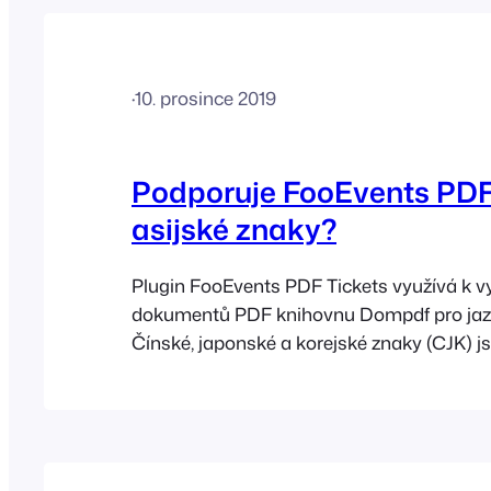
·
10. prosince 2019
Podporuje FooEvents PDF
asijské znaky?
Plugin FooEvents PDF Tickets využívá k v
dokumentů PDF knihovnu Dompdf pro jaz
Čínské, japonské a korejské znaky (CJK) j
Tickets podporovány, avšak pouze v případ
použito písmo Firefly Sung. Zde jsou kroky
tohoto písma: