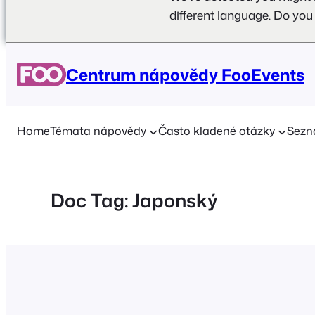
different language. Do you
Přeskočit
na
Centrum nápovědy FooEvents
obsah
Home
Témata nápovědy
Často kladené otázky
Sezn
Doc Tag:
Japonský