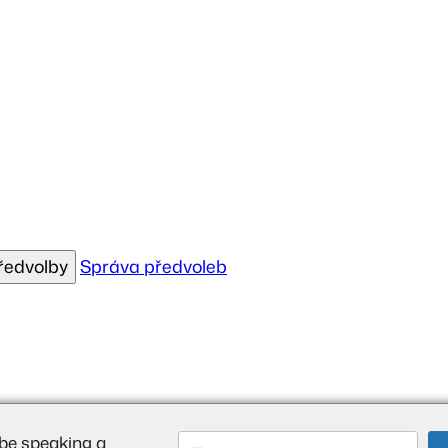
předvolby
Správa předvoleb
be speaking a