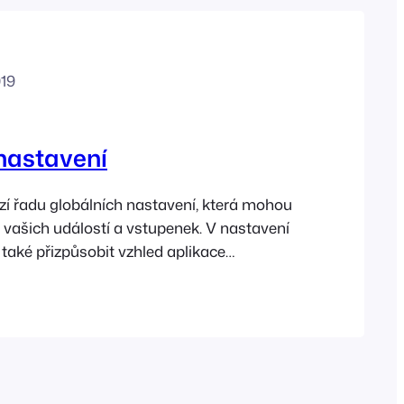
Greek
019
nastavení
í řadu globálních nastavení, která mohou
í vašich událostí a vstupenek. V nastavení
také přizpůsobit vzhled aplikace
-ins. Jakmile nakonfigurujete nastavení
děte do sekce Události a nastavte svou
Licenční klíč FooEvents je vyžadován pro