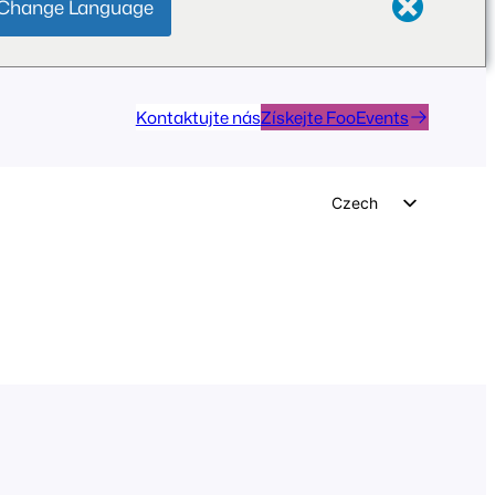
Change Language
Kontaktujte nás
Získejte FooEvents
Czech
English
German
Dutch
Spanish
Italian
Portuguese
French
Polish