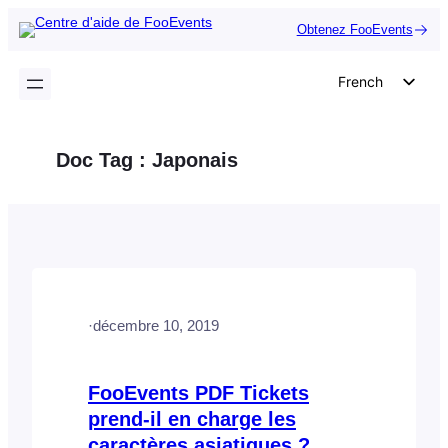
Aller
Obtenez FooEvents
au
contenu
French
English
German
Doc Tag :
Japonais
Dutch
Spanish
Italian
Portuguese
Polish
·
décembre 10, 2019
Czech
Greek
FooEvents PDF Tickets
prend-il en charge les
caractères asiatiques ?