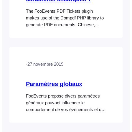
The FooEvents PDF Tickets plugin
makes use of the Dompdf PHP library to
generate PDF documents. Chinese,
Japanese and Korean (CJK) characters
are supported in PDF Tickets but only if
the Firefly Sung font is used. Here are the
steps to enable this font:
·
27 novembre 2019
Paramètres globaux
FooEvents propose divers paramètres
généraux pouvant influencer le
comportement de vos événements et de
vos billets. Vous pouvez également
personnaliser l'apparence de l'application
FooEvents Check-ins dans les