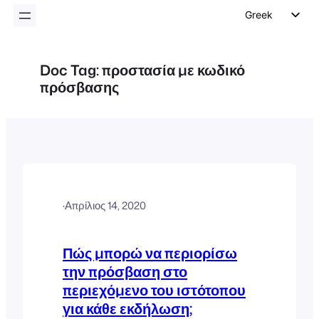
Greek
English
German
Doc Tag:
προστασία με κωδικό
πρόσβασης
Dutch
Spanish
Italian
Portuguese
French
Polish
·
Απρίλιος 14, 2020
Czech
Πώς μπορώ να περιορίσω
την πρόσβαση στο
περιεχόμενο του ιστότοπου
για κάθε εκδήλωση;