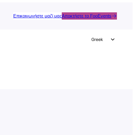
Επικοινωνήστε μαζί μας
Αποκτήστε το FooEvents
Greek
English
German
Dutch
Spanish
Italian
Portuguese
French
Polish
Czech