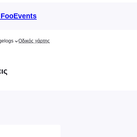
 FooEvents
gelogs
Οδικός χάρτης
ις