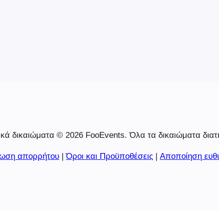
 την
 προϋποθέσεων
 να διαβάσετε
κά δικαιώματα © 2026 FooEvents. Όλα τα δικαιώματα διατ
ωση απορρήτου
|
Όροι και Προϋποθέσεις
|
Αποποίηση ευθ