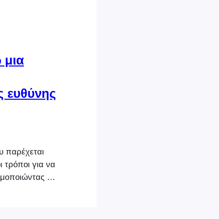
 μια
ς ευθύνης
υ παρέχεται
 τρόποι για να
μοποιώντας τις
ι τα hooks. Ο
ια
ευθυνών στην