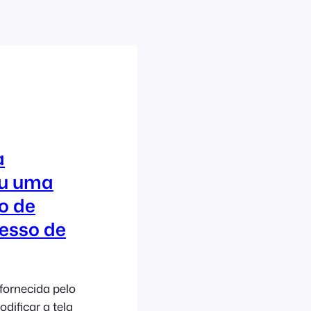
a
ou uma
o de
esso de
fornecida pelo
ificar a tela