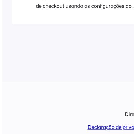
de checkout usando as configurações do
WooCommerce, plugins e hooks. A forma
de adicionar uma renúncia ou isenção de
responsabilidade personalizada ao ecrã 
utilizar a funcionalidade integrada de ter
do WooCommerce, sobre a qual pode ler [..
Dire
Declaração de priv