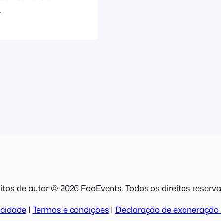
 mais simples
de pagamento é
mos e condições
.]
itos de autor © 2026 FooEvents. Todos os direitos reserv
acidade
|
Termos e condições
|
Declaração de exoneração 