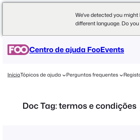
We've detected you might 
different language. Do you
Saltar
para
Centro de ajuda FooEvents
o
conteúdo
Início
Tópicos de ajuda
Perguntas frequentes
Regist
Doc Tag:
termos e condições