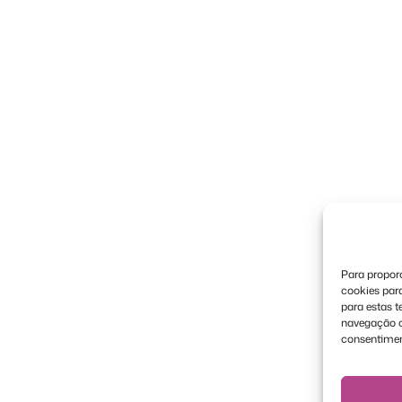
Para proporc
cookies par
para estas 
navegação ou
consentimen