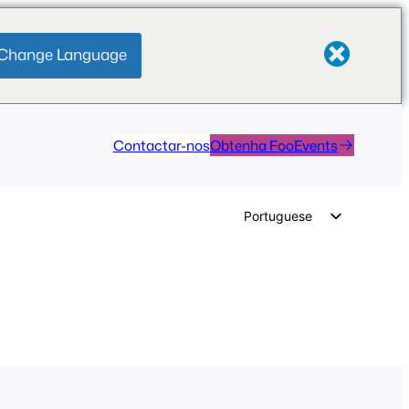
Change Language
Contactar-nos
Obtenha FooEvents
Portuguese
English
German
Dutch
Spanish
Italian
French