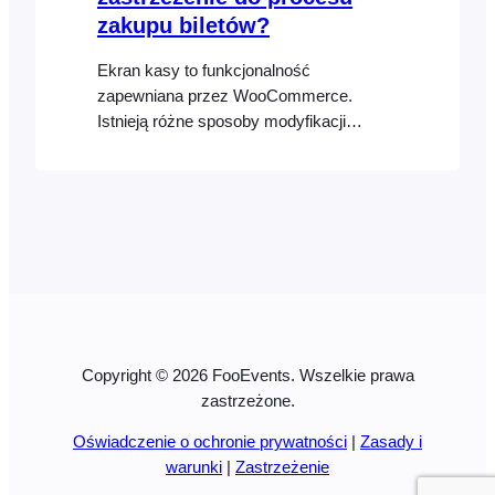
zakupu biletów?
Ekran kasy to funkcjonalność
zapewniana przez WooCommerce.
Istnieją różne sposoby modyfikacji
ekranu kasy za pomocą ustawień
WooCommerce, wtyczek i haków.
Najprostszym sposobem dodania
niestandardowego zrzeczenia się lub
wyłączenia odpowiedzialności do ekranu
kasy jest użycie wbudowanej funkcji
warunków WooCommerce, o której
można przeczytać [...]
Copyright © 2026 FooEvents. Wszelkie prawa
zastrzeżone.
Oświadczenie o ochronie prywatności
|
Zasady i
warunki
|
Zastrzeżenie