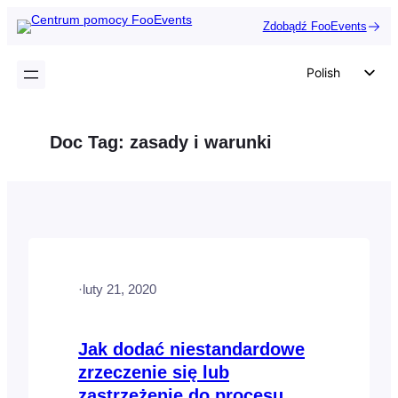
Przejdź
Zdobądź FooEvents
do
treści
Polish
English
German
Doc Tag:
zasady i warunki
Dutch
Spanish
Italian
Portuguese
French
·
luty 21, 2020
Czech
Greek
Jak dodać niestandardowe
zrzeczenie się lub
zastrzeżenie do procesu