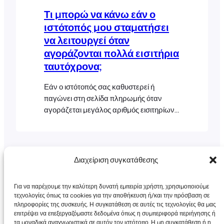
που εμφανίζονται στο
Τι μπορώ να κάνω εάν ο
ιστότοπός μου σταματήσει
να λειτουργεί όταν
αγοράζονται πολλά εισιτήρια
ταυτόχρονα;
Εάν ο ιστότοπός σας καθυστερεί ή
παγώνει στη σελίδα πληρωμής όταν
αγοράζεται μεγάλος αριθμός εισιτηρίων
σε μία παραγγελία, τότε είναι πιθανό ο
διακομιστής ιστού όπου είναι
εγκατεστημένος ο ιστότοπός σας
WordPress να μην έχει αρκετή μνήμη.
Διαχείριση συγκατάθεσης
Σας συνιστούμε να επικοινωνήσετε με
τον πάροχο φιλοξενίας ιστοσελίδων/
Για να παρέχουμε την καλύτερη δυνατή εμπειρία χρήστη, χρησιμοποιούμε
υπηρεσιών σας και να του ζητήσετε να
τεχνολογίες όπως τα cookies για την αποθήκευση ή/και την πρόσβαση σε
πληροφορίες της συσκευής. Η συγκατάθεση σε αυτές τις τεχνολογίες θα μας
επιτρέψει να επεξεργαζόμαστε δεδομένα όπως η συμπεριφορά περιήγησης ή
τα μοναδικά αναγνωριστικά σε αυτόν τον ιστότοπο. Η μη συγκατάθεση ή η