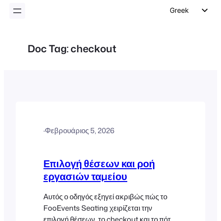
Greek
English
German
Doc Tag:
checkout
Dutch
Spanish
Italian
Portuguese
French
·
Φεβρουάριος 5, 2026
Polish
Czech
Επιλογή θέσεων και ροή
εργασιών ταμείου
Αυτός ο οδηγός εξηγεί ακριβώς πώς το
FooEvents Seating χειρίζεται την
επιλογή θέσεων, το checkout και το πότε