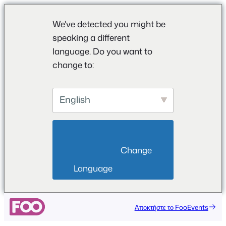
We've detected you might be
speaking a different
language. Do you want to
change to:
English
                        Change 
Language                    
Μετάβαση
Αποκτήστε το FooEvents
στο
περιεχόμενο