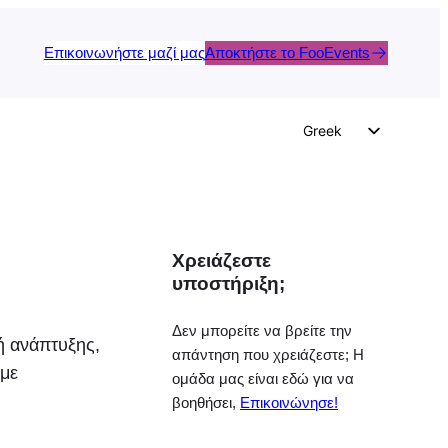
Επικοινωνήστε μαζί μας
Αποκτήστε το FooEvents
Greek
English
German
Dutch
Χρειάζεστε
Spanish
υποστήριξη;
Italian
Portuguese
Δεν μπορείτε να βρείτε την
 ανάπτυξης,
απάντηση που χρειάζεστε; Η
French
ύμε
ομάδα μας είναι εδώ για να
Polish
βοηθήσει,
Επικοινώνησε!
Czech