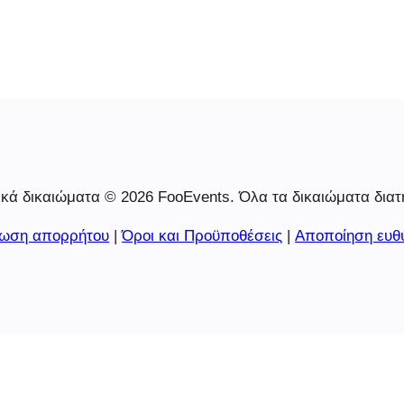
κά δικαιώματα © 2026 FooEvents. Όλα τα δικαιώματα διατ
ωση απορρήτου
|
Όροι και Προϋποθέσεις
|
Αποποίηση ευθ