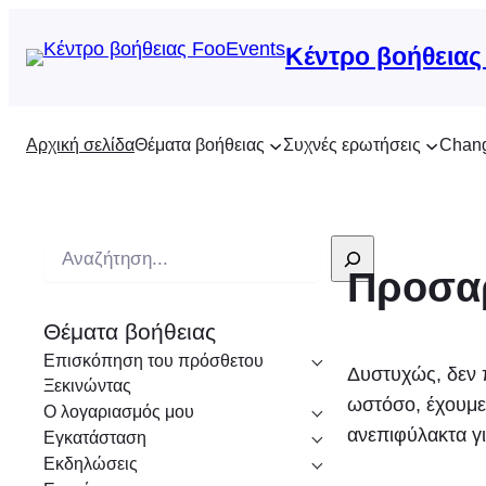
Κέντρο βοήθειας
Αρχική σελίδα
Θέματα βοήθειας
Συχνές ερωτήσεις
Chan
Α
Προσα
ν
α
Θέματα βοήθειας
ζ
Επισκόπηση του πρόσθετου
ή
Δυστυχώς, δεν 
Ξεκινώντας
τ
ωστόσο, έχουμε
Ο λογαριασμός μου
η
ανεπιφύλακτα γι
Εγκατάσταση
σ
Εκδηλώσεις