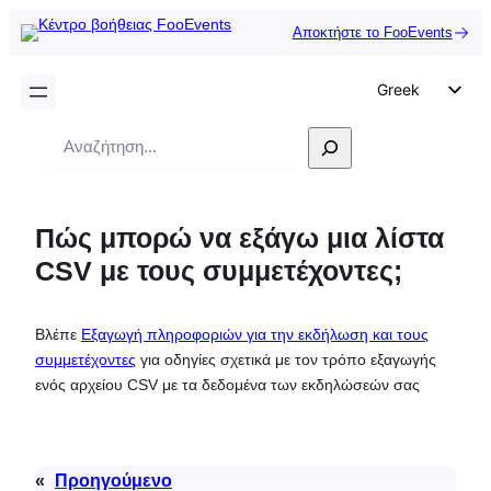
Αποκτήστε το FooEvents
Greek
English
Αναζήτηση
German
Dutch
Πώς μπορώ να εξάγω μια λίστα
Spanish
CSV με τους συμμετέχοντες;
Italian
Portuguese
Βλέπε
Εξαγωγή πληροφοριών για την εκδήλωση και τους
French
συμμετέχοντες
για οδηγίες σχετικά με τον τρόπο εξαγωγής
Polish
ενός αρχείου CSV με τα δεδομένα των εκδηλώσεών σας
Czech
«
Προηγούμενο