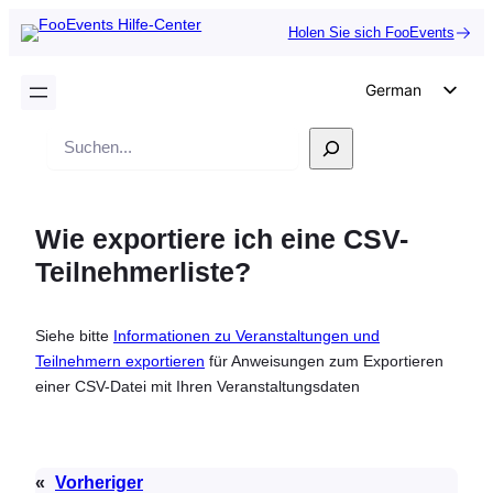
Holen Sie sich FooEvents
German
English
Suche
Dutch
Spanish
Wie exportiere ich eine CSV-
Italian
Teilnehmerliste?
Portuguese
French
Siehe bitte
Informationen zu Veranstaltungen und
Polish
Teilnehmern exportieren
für Anweisungen zum Exportieren
Czech
einer CSV-Datei mit Ihren Veranstaltungsdaten
Greek
«
Vorheriger