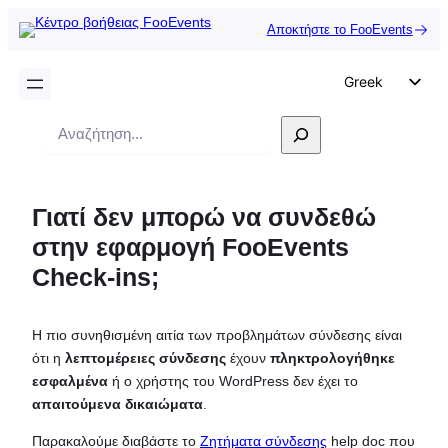
Αποκτήστε το FooEvents
Greek
English
Αναζήτηση
German
Dutch
Γιατί δεν μπορώ να συνδεθώ
Spanish
στην εφαρμογή FooEvents
Italian
Check-ins;
Portuguese
French
Η πιο συνηθισμένη αιτία των προβλημάτων σύνδεσης είναι
Polish
ότι η
λεπτομέρειες σύνδεσης
έχουν
πληκτρολογήθηκε
Czech
εσφαλμένα
ή ο χρήστης του WordPress δεν έχει το
απαιτούμενα δικαιώματα
.
Παρακαλούμε διαβάστε το
Ζητήματα σύνδεσης
help doc που