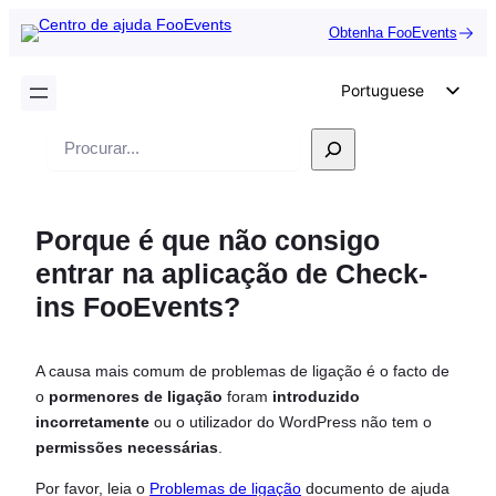
Obtenha FooEvents
Portuguese
English
Pesquisar
German
Dutch
Porque é que não consigo
Spanish
entrar na aplicação de Check-
Italian
ins FooEvents?
French
Polish
A causa mais comum de problemas de ligação é o facto de
Czech
o
pormenores de ligação
foram
introduzido
Greek
incorretamente
ou o utilizador do WordPress não tem o
permissões necessárias
.
Por favor, leia o
Problemas de ligação
documento de ajuda