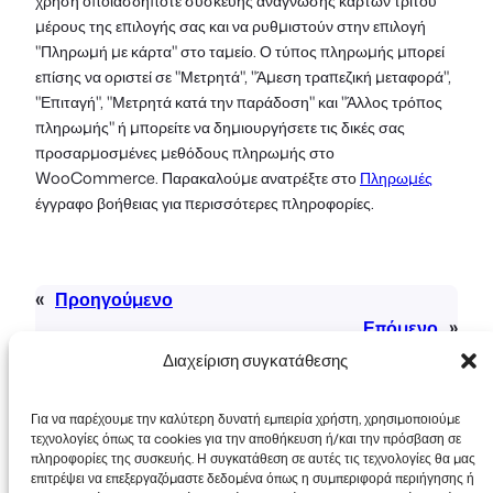
χρήση οποιασδήποτε συσκευής ανάγνωσης καρτών τρίτου
μέρους της επιλογής σας και να ρυθμιστούν στην επιλογή
"Πληρωμή με κάρτα" στο ταμείο. Ο τύπος πληρωμής μπορεί
επίσης να οριστεί σε "Μετρητά", "Άμεση τραπεζική μεταφορά",
"Επιταγή", "Μετρητά κατά την παράδοση" και "Άλλος τρόπος
πληρωμής" ή μπορείτε να δημιουργήσετε τις δικές σας
προσαρμοσμένες μεθόδους πληρωμής στο
WooCommerce. Παρακαλούμε ανατρέξτε στο
Πληρωμές
έγγραφο βοήθειας για περισσότερες πληροφορίες.
«
Προηγούμενο
Επόμενο
»
Διαχείριση συγκατάθεσης
Για να παρέχουμε την καλύτερη δυνατή εμπειρία χρήστη, χρησιμοποιούμε
τεχνολογίες όπως τα cookies για την αποθήκευση ή/και την πρόσβαση σε
πληροφορίες της συσκευής. Η συγκατάθεση σε αυτές τις τεχνολογίες θα μας
επιτρέψει να επεξεργαζόμαστε δεδομένα όπως η συμπεριφορά περιήγησης ή