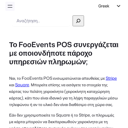
Greek
English
Αναζήτηση
German
Dutch
Το FooEvents POS συνεργάζεται
Spanish
με οποιονδήποτε πάροχο
Italian
υπηρεσιών πληρωμών;
Portuguese
French
Ναι, το FooEvents POS ενσωματώνεται απευθείας με
Stripe
Polish
και
Square
. Μπορείτε επίσης να εισάγετε τα στοιχεία της
Czech
κάρτας του πελάτη χειροκίνητα (χειροκίνητη καταχώρηση
κάρτας), κάτι που είναι ιδανικό για τη λήψη παραγγελιών μέσω
τηλεφώνου ή αν το υλικό δεν είναι διαθέσιμο στη χώρα σας.
Εάν δεν χρησιμοποιείτε το Square ή το Stripe, οι πληρωμές
με κάρτα μπορούν να διεκπεραιωθούν χειροκίνητα με τη