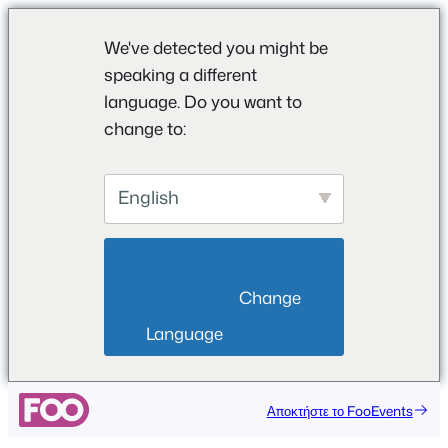
We've detected you might be
speaking a different
language. Do you want to
change to:
English
                        Change 
Language                    
Αποκτήστε το FooEvents