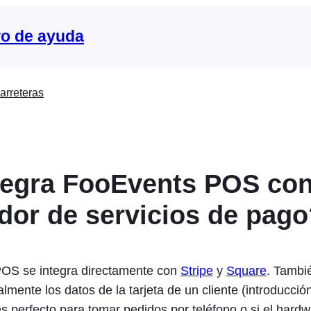
o de ayuda
arreteras
tegra FooEvents POS con
dor de servicios de pago
POS se integra directamente con
Stripe
y
Square
. Tambi
lmente los datos de la tarjeta de un cliente (introducci
 es perfecto para tomar pedidos por teléfono o si el hard