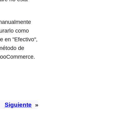
r manualmente
gurarlo como
e en "Efectivo",
 método de
 WooCommerce.
Siguiente
»