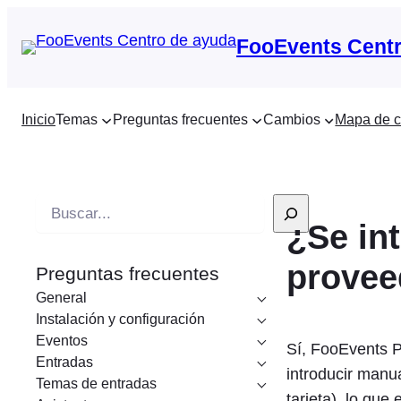
FooEvents Centr
Inicio
Temas
Preguntas frecuentes
Cambios
Mapa de c
B
¿Se in
u
s
provee
Preguntas frecuentes
c
General
a
Instalación y configuración
r
Eventos
Sí, FooEvents 
e
Entradas
introducir manua
n
Temas de entradas
tarjeta), lo que