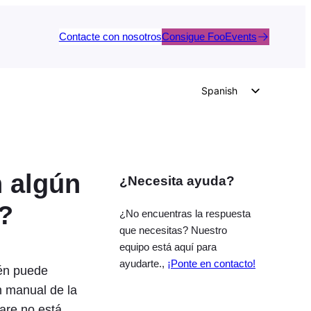
Contacte con nosotros
Consigue FooEvents
Spanish
English
German
Dutch
 algún
¿Necesita ayuda?
Italian
Portuguese
?
¿No encuentras la respuesta
French
que necesitas? Nuestro
equipo está aquí para
Polish
ayudarte.,
¡Ponte en contacto!
én puede
Czech
ón manual de la
Greek
ware no está