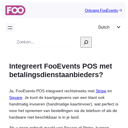
Ontvang FooEvents
Dutch
English
Zoek
German
op
Spanish
Integreert FooEvents POS met
Italian
betalingsdienstaanbieders?
Portuguese
French
Ja, FooEvents POS integreert rechtstreeks met
Stripe
en
Polish
Square
. Je kunt de kaartgegevens van een klant ook
Czech
handmatig invoeren (handmatige kaartinvoer), wat perfect is
voor het opnemen van bestellingen via de telefoon of als de
Greek
hardware niet beschikbaar is in je land.
Als u geen gebruik maakt van Square of Stripe, kunnen