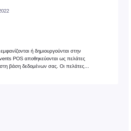
2022
 εμφανίζονται ή δημιουργούνται στην
vents POS αποθηκεύονται ως πελάτες
τη βάση δεδομένων σας. Οι πελάτες
ίναι ουσιαστικά χρήστες WordPress που
ρήστη "Πελάτης". Εάν είστε νέοι στο
ρείτε να μάθετε περισσότερα για τους
ess. Οι πελάτες μπορούν να
 να επεξεργαστούν και να προβληθούν
vents POS