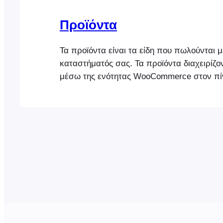
Προϊόντα
Τα προϊόντα είναι τα είδη που πωλούνται 
καταστήματός σας. Τα προϊόντα διαχειρίζο
μέσω της ενότητας WooCommerce στον πί
WordPress. Η εφαρμογή FooEvents POS συ
κατάστημά σας WooCommerce και ανακτά τ
πληροφορίες για τα προϊόντα. Προσθήκη 
προϊόντα προστίθενται στο κατάστημά σα
backend του WooCommerce. Στη συνέχεια
FooEvents POS συνδέεται με το […]