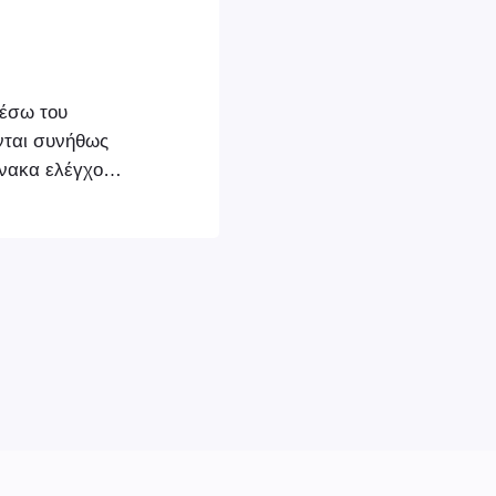
μέσω του
νται συνήθως
νακα ελέγχου
νδέεται με το
ις σχετικές
προϊόντων Τα
ς μέσω του
, η εφαρμογή