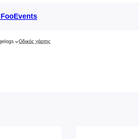
 FooEvents
gelogs
Οδικός χάρτης