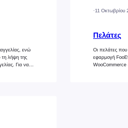
·
11 Οκτωβρίου 
Πελάτες
ραγγελίας, ενώ
Οι πελάτες που
 τη λήψη της
εφαρμογή FooE
ελίας. Για να
WooCommerce σ
κάντε κλικ στη
WooCommerce ε
θεί αμέσως στο
έχουν το ρόλο χ
λλαγές
WordPress, μπο
λέγματος [...]
χρήστες WordPr
δημιουργηθούν,
εντός του FooE