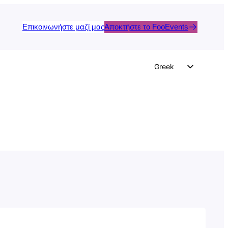
Επικοινωνήστε μαζί μας
Αποκτήστε το FooEvents
Greek
English
German
Dutch
Spanish
Italian
Portuguese
French
Polish
Czech