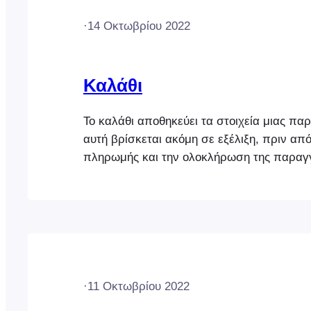
·
14 Οκτωβρίου 2022
Καλάθι
Το καλάθι αποθηκεύει τα στοιχεία μιας πα
αυτή βρίσκεται ακόμη σε εξέλιξη, πριν από
πληρωμής και την ολοκλήρωση της παραγγ
προσθέσετε αντικείμενα στο καλάθι, απλά 
μικρογραφία του προϊόντος και θα προστε
καλάθι. Τα προϊόντα που περιέχουν παρα
σηματοδοτούνται από ένα μικρό εικονίδιο π
·
11 Οκτωβρίου 2022