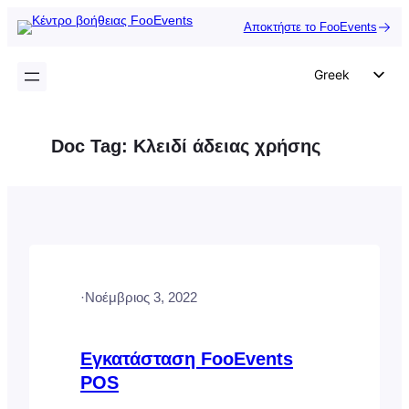
Μετάβαση
Αποκτήστε το FooEvents
στο
περιεχόμενο
Greek
English
German
Doc Tag:
Κλειδί άδειας χρήσης
Dutch
Spanish
Italian
Portuguese
French
·
Νοέμβριος 3, 2022
Polish
Czech
Εγκατάσταση FooEvents
POS