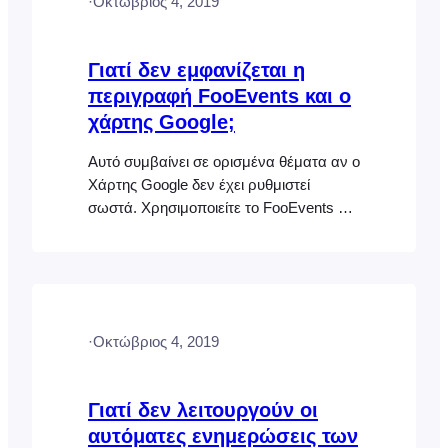
·
Οκτώβριος 4, 2019
Γιατί δεν εμφανίζεται η
περιγραφή FooEvents και ο
χάρτης Google;
Αυτό συμβαίνει σε ορισμένα θέματα αν ο
Χάρτης Google δεν έχει ρυθμιστεί
σωστά. Χρησιμοποιείτε το FooEvents για
να εμφανίσετε έναν χάρτη Google στη
σελίδα του προϊόντος σας; Αν ναι,
ακολουθήστε τα παρακάτω βήματα:
Βεβαιωθείτε ότι έχετε αποθηκεύσει ένα
έγκυρο κλειδί API των Χαρτών Google
·
Οκτώβριος 4, 2019
στο FooEvents > Ρυθμίσεις >
Ενσωμάτωση > Χάρτες Google Εάν
Γιατί δεν λειτουργούν οι
αυτόματες ενημερώσεις των