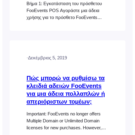
Βήμα 1: Εγκατάσταση του πρόσθετου
FooEvents POS Αγοράστε μια άδεια
χρήσης για το πρόσθετο FooEvents
POS, κατεβάστε το πρόσθετο από τον
λογαριασμό σας στο FooEvents και
εγκαταστήστε το στον ιστότοπό σας
Βήμα 2: Εγκαταστήστε επιπλέον
επεκτάσεις του FooEvents Βήμα 3:
·
Δεκέμβριος 5, 2019
Διαμορφώστε το FooEvents POS
Μεταβείτε στο FooEvents POS >
Ρυθμίσεις στον πίνακα ελέγχου του
Πώς μπορώ να ρυθμίσω τα
WordPress και εισαγάγετε τον κωδικό
κλειδιά αδειών FooEvents
άδειας χρήσης του FooEvents (εάν…
για μια άδεια πολλαπλών ή
απεριόριστων τομέων;
Important: FooEvents no longer offers
Multiple Domain or Unlimited Domain
licenses for new purchases. However,
existing customers who previously