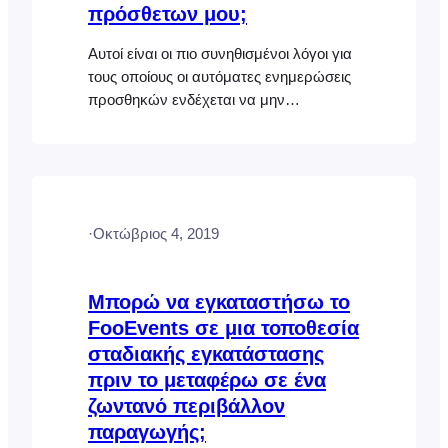
πρόσθετων μου;
Αυτοί είναι οι πιο συνηθισμένοι λόγοι για
τους οποίους οι αυτόματες ενημερώσεις
προσθηκών ενδέχεται να μην
λειτουργούν: Δεν έχετε συνδέσει την
προσθήκη ή το πακέτο FooEvents με τον
ιστότοπό σας και δεν έχετε αποθηκεύσει
τον σωστό κωδικό άδειας χρήσης
FooEvents ή τον κωδικό αγοράς Envato
·
Οκτώβριος 4, 2019
στις ρυθμίσεις της προσθήκης
FooEvents. Ο κωδικός άδειας χρήσης
έχει συνδεθεί με διαφορετικό ιστότοπο
Μπορώ να εγκαταστήσω το
από αυτόν στον οποίο βρίσκεται το
FooEvents σε μια τοποθεσία
FooEvents…
σταδιακής εγκατάστασης
πριν το μεταφέρω σε ένα
ζωντανό περιβάλλον
παραγωγής;