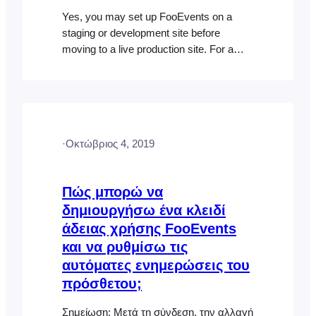
Yes, you may set up FooEvents on a
staging or development site before
moving to a live production site. For a
Single-domain license, the license should
only be used on one live production
website at a time. When you are ready to
go live, log into your FooEvents Account
and open the Licenses section.
·
Οκτώβριος 4, 2019
Disconnect…
Πώς μπορώ να
δημιουργήσω ένα κλειδί
άδειας χρήσης FooEvents
και να ρυθμίσω τις
αυτόματες ενημερώσεις του
πρόσθετου;
Σημείωση: Μετά τη σύνδεση, την αλλαγή