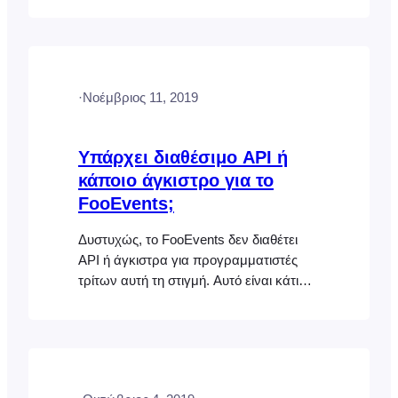
purchased a Multiple Domain or Unlimited
Domain license have been grandfathered
in and can continue using their existing
license according to the original license
·
Νοέμβριος 11, 2019
terms. FooEvents currently offers Single
Domain licenses only. Each license can
be…
Υπάρχει διαθέσιμο API ή
κάποιο άγκιστρο για το
FooEvents;
Δυστυχώς, το FooEvents δεν διαθέτει
API ή άγκιστρα για προγραμματιστές
τρίτων αυτή τη στιγμή. Αυτό είναι κάτι
που θα θέλαμε να προσφέρουμε στο
μέλλον.