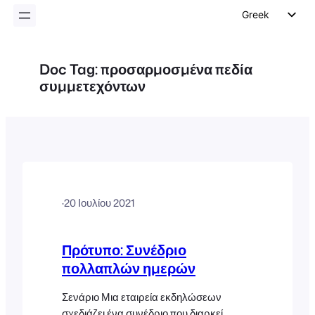
Greek
English
German
Doc Tag:
προσαρμοσμένα πεδία
συμμετεχόντων
Dutch
Spanish
Italian
Portuguese
French
Polish
·
20 Ιουλίου 2021
Czech
Πρότυπο: Συνέδριο
πολλαπλών ημερών
Σενάριο Μια εταιρεία εκδηλώσεων
σχεδιάζει ένα συνέδριο που διαρκεί