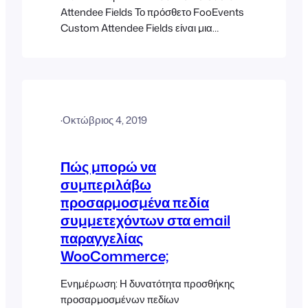
Attendee Fields Το πρόσθετο FooEvents
Custom Attendee Fields είναι μια
επέκταση για το FooEvents που καθιστά
δυνατή την καταγραφή
προσαρμοσμένων πεδίων
συμμετεχόντων στο ταμείο. Αυτό είναι
χρήσιμο για την απόκτηση πρόσθετων
·
Οκτώβριος 4, 2019
πληροφοριών από τους συμμετέχοντες,
όπως μεγέθη ρούχων, προτιμήσεις
γεύματος, δημογραφικές πληροφορίες,
Πώς μπορώ να
αποδοχή παραίτησης κ.λπ. Τα
συμπεριλάβω
προσαρμοσμένα πεδία των
προσαρμοσμένα πεδία
συμμετεχόντων μπορούν να είναι
συμμετεχόντων στα email
παραγγελίας
WooCommerce;
Ενημέρωση: Η δυνατότητα προσθήκης
προσαρμοσμένων πεδίων