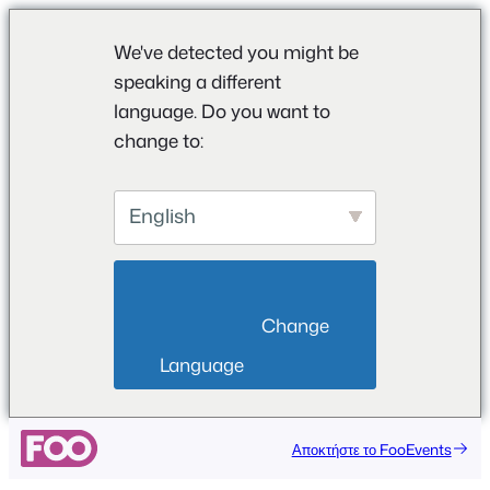
We've detected you might be
speaking a different
language. Do you want to
change to:
English
                        Change 
Language                    
Μετάβαση
Αποκτήστε το FooEvents
στο
περιεχόμενο