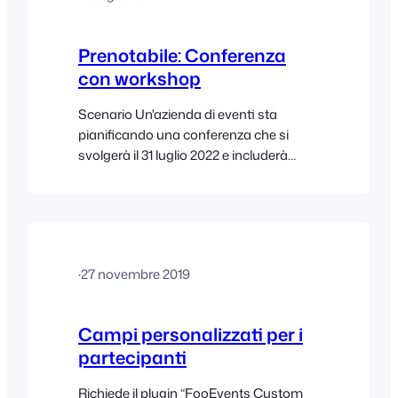
WooCommerce siano già installati su
un sito web WordPress e…
Prenotabile: Conferenza
con workshop
Scenario Un'azienda di eventi sta
pianificando una conferenza che si
svolgerà il 31 luglio 2022 e includerà
workshop prenotabili. Quando un
partecipante acquista un biglietto,
devono verificarsi i seguenti eventi:
Ecco un esempio di tale evento:
Conferenza con Workshop Prenotabili
·
27 novembre 2019
Questo documento di aiuto delinea la
configurazione necessaria per creare un
prodotto conferenza con prenotazione...
Campi personalizzati per i
partecipanti
Richiede il plugin “FooEvents Custom