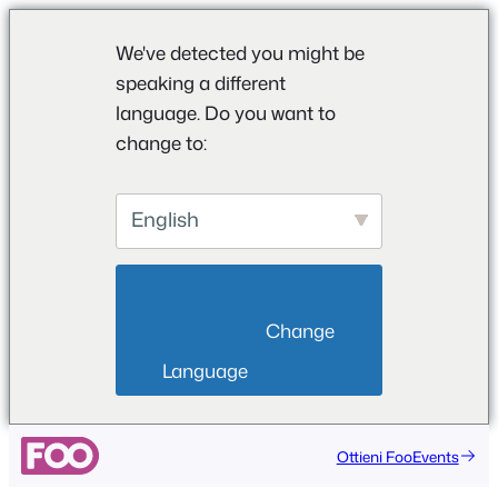
We've detected you might be
speaking a different
language. Do you want to
change to:
English
                        Change 
Language                    
Vai
Ottieni FooEvents
al
contenuto