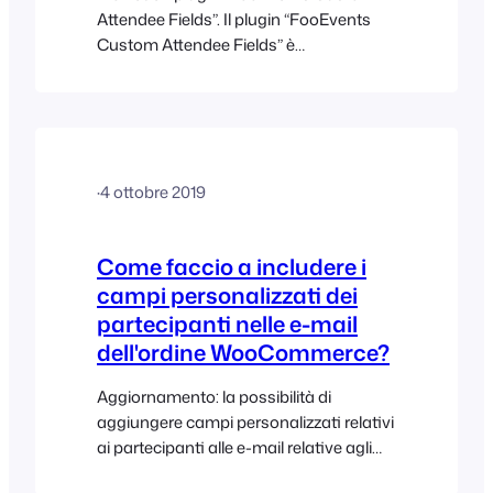
Attendee Fields”. Il plugin “FooEvents
Custom Attendee Fields” è
un’estensione per FooEvents che
consente di acquisire campi
personalizzati relativi ai partecipanti al
momento del checkout. Ciò è utile per
acquisire informazioni aggiuntive dai
·
4 ottobre 2019
partecipanti, quali taglie di
abbigliamento, preferenze alimentari,
dati demografici, accettazione delle
Come faccio a includere i
liberatorie, ecc. I campi personalizzati
campi personalizzati dei
dei partecipanti possono essere…
partecipanti nelle e-mail
dell'ordine WooCommerce?
Aggiornamento: la possibilità di
aggiungere campi personalizzati relativi
ai partecipanti alle e-mail relative agli
ordini WooCommerce è stata