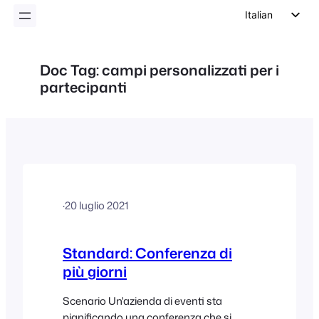
Italian
English
German
Doc Tag:
campi personalizzati per i
partecipanti
Dutch
Spanish
Portuguese
French
Polish
Czech
·
20 luglio 2021
Greek
Standard: Conferenza di
più giorni
Scenario Un'azienda di eventi sta
pianificando una conferenza che si