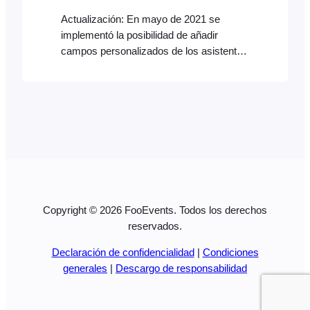
Actualización: En mayo de 2021 se
implementó la posibilidad de añadir
campos personalizados de los asistentes
a los correos electrónicos de
confirmación de pedidos de
WooCommerce. Edita tu evento, ve a las
pestañas «Datos del producto» >
«Configuración del evento» y activa las
siguientes opciones según sea
necesario:
Copyright © 2026 FooEvents. Todos los derechos
reservados.
Declaración de confidencialidad
|
Condiciones
generales
|
Descargo de responsabilidad