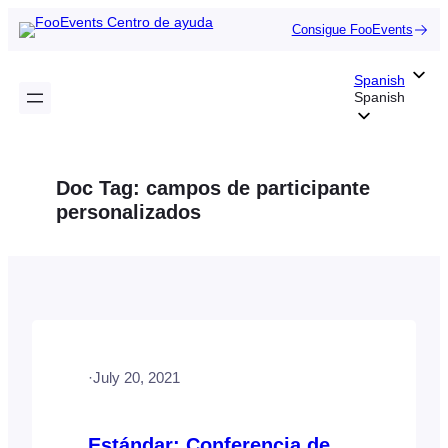
Saltar
Consigue FooEvents
al
contenido
Spanish
Spanish
Doc Tag:
campos de participante
personalizados
·
July 20, 2021
Estándar: Conferencia de