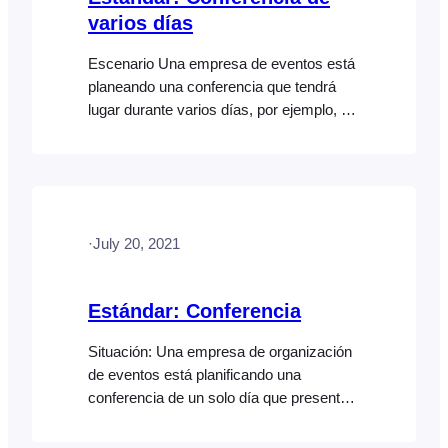
varios días
Escenario Una empresa de eventos está
planeando una conferencia que tendrá
lugar durante varios días, por ejemplo, del
24 de noviembre al 1 de diciembre.
Cumple con los siguientes requisitos:
Aquí hay un ejemplo de dicho evento:
Conferencia de varios días En este
documento de ayuda, describiremos la
·
July 20, 2021
configuración necesaria para lograr los
requisitos anteriores. Este documento de
ayuda asume...
Estándar: Conferencia
Situación: Una empresa de organización
de eventos está planificando una
conferencia de un solo día que presenta
los siguientes requisitos: A continuación
se muestra un ejemplo de este tipo de