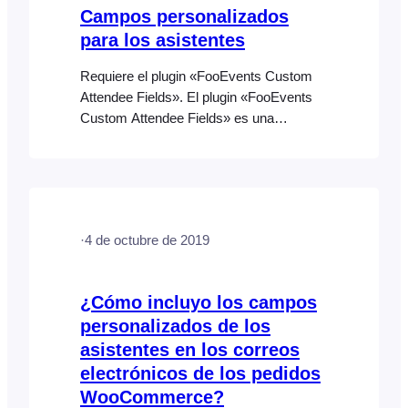
talleres reservables...
Campos personalizados
para los asistentes
Requiere el plugin «FooEvents Custom
Attendee Fields». El plugin «FooEvents
Custom Attendee Fields» es una
extensión para FooEvents que permite
recopilar campos personalizados de los
asistentes durante el proceso de pago.
Esto resulta útil para recabar información
adicional de los asistentes, como tallas
·
4 de octubre de 2019
de ropa, preferencias alimentarias, datos
demográficos, aceptación de exenciones
de responsabilidad, etc. Los campos
¿Cómo incluyo los campos
personalizados de los asistentes pueden
personalizados de los
ser…
asistentes en los correos
electrónicos de los pedidos
WooCommerce?