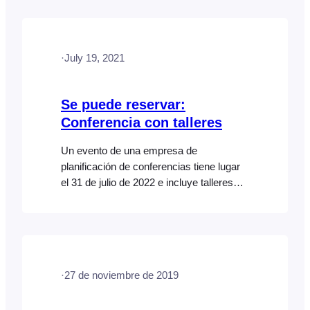
evento: Conferencia. En este documento
de ayuda, describiremos la configuración
necesaria para cumplir los requisitos
·
July 19, 2021
mencionados anteriormente. Este
documento de ayuda da por hecho que
ya tiene instalados FooEvents y
Se puede reservar:
WooCommerce en un sitio web de
Conferencia con talleres
WordPress y…
Un evento de una empresa de
planificación de conferencias tiene lugar
el 31 de julio de 2022 e incluye talleres
reservables. Cuando un asistente
compra una entrada, debe ocurrir lo
siguiente: Aquí tiene un ejemplo de dicho
evento: Conferencia con talleres
reservables Este documento de ayuda
·
27 de noviembre de 2019
describe la configuración necesaria para
crear un producto de conferencia con