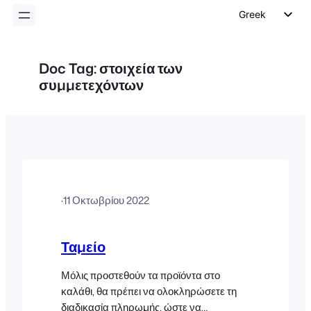
Greek
English
German
Doc Tag:
στοιχεία των
συμμετεχόντων
Dutch
Spanish
Italian
Portuguese
French
Polish
·
11 Οκτωβρίου 2022
Czech
Ταμείο
Μόλις προστεθούν τα προϊόντα στο
καλάθι, θα πρέπει να ολοκληρώσετε τη
διαδικασία πληρωμής, ώστε να