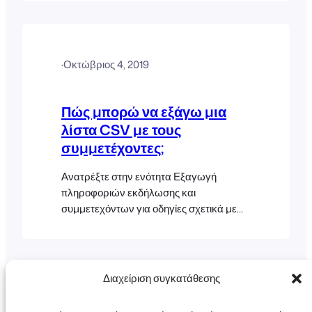
στο έγγραφο βοήθειας Επεξεργασία
στοιχείων συμμετέχοντα για
περισσότερες λεπτομερείς πληροφορίες.
·
Οκτώβριος 4, 2019
Πώς μπορώ να εξάγω μια
λίστα CSV με τους
συμμετέχοντες;
Ανατρέξτε στην ενότητα Εξαγωγή
πληροφοριών εκδήλωσης και
συμμετεχόντων για οδηγίες σχετικά με
τον τρόπο εξαγωγής ενός αρχείου CSV
με τα δεδομένα της εκδήλωσής σας.
Διαχείριση συγκατάθεσης