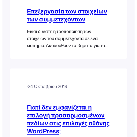
αποτελούν μέρος της προσφοράς του
Επεξεργασία των στοιχείων
προϊόντος FooEvents. Θεωρούνται
των συμμετεχόντων
προσαρμογές και δεν είναι επίσημα [...]
Είναι δυνατή η τροποποίηση των
στοιχείων του συμμετέχοντα σε ένα
εισιτήριο. Ακολουθούν τα βήματα για το
πώς να το κάνετε αυτό: Εναλλακτικά,
μπορείτε επίσης να διαγράψετε το
εισιτήριο και να εκδώσετε ένα νέο
εισιτήριο.
·
24 Οκτωβρίου 2019
Γιατί δεν εμφανίζεται η
επιλογή προσαρμοσμένων
πεδίων στις επιλογές οθόνης
WordPress;