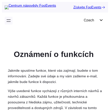
Přeskočit
Získejte FooEvents
na
obsah
Czech
English
German
Dutch
Oznámení o funkcích
Spanish
Italian
Portuguese
Jakmile spustíme funkce, které vás zajímají, budete o tom
informováni. Zadejte své údaje a my vám zašleme e-mail,
French
jakmile bude funkce k dispozici.
Polish
Výše uvedené funkce vycházejí z různých interních návrhů a
Greek
návrhů zákazníků. Každá funkce je přezkoumána a
posouzena z hlediska zájmu, užitečnosti, technické
proveditelnosti a dostupných zdrojů. V závislosti na tomto