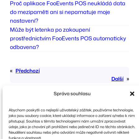
Proč aplikace FooEvents POS neukládá data
do mezipaměti ani si nepamatuje moje
nastavení?
Může být letenka po zakoupení
prostřednictvím FooEvents POS automaticky
odbavena?
«
Předchozí
Další
»
Správa souhlasu
Abychom poskytli co nejlepší uživatelský zážitek, používáme technologie,
jako jsou soubory cookie, které ukládají informace o zařízení a/nebo k nim
přistupují. Souhlas s těmito technologiemi nám umožní zpracovávat
údaje, jako je chování při prohlížení nebo jedinečné ID na těchto stránkách.
Copyright © 2026 FooEvents. Všechna práva
Neudělení souhlasu nebo jeho odvolání může negativně ovlivnit některé
vyhrazena.
funkce a vlastnosti.