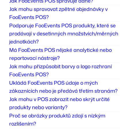
Jak FooEvents POS spravuje daně?
Jak mohu spravovat zpětné objednávky v
FooEvents POS?
Podporuje FooEvents POS produkty, které se
prodávají v desetinných množstvích/měrných
jednotkách?
Má FooEvents POS nějaké analytické nebo
reportovací nástroje?
Jak mohu přizpůsobit barvy a logo rozhraní
FooEvents POS?
Ukládá FooEvents POS údaje o mých
zákaznících nebo je předává třetím stranám?
Jak mohu v POS zobrazit nebo skrýt určité
produkty nebo varianty?
Proč se obrázky produktů zdají s nízkým
rozlišením?