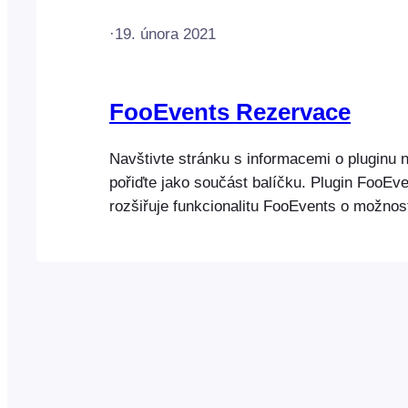
·
19. února 2021
FooEvents Rezervace
Navštivte stránku s informacemi o pluginu n
pořiďte jako součást balíčku. Plugin FooEv
rozšiřuje funkcionalitu FooEvents o možnos
rezervovatelné produkty, jako jsou opakující
vstupy do prostor a další služby s konkrét
časem. Plugin FooEvents Bookings lze využ
různých…