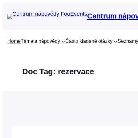
Přeskočit
na
Centrum nápo
obsah
Home
Témata nápovědy
Často kladené otázky
Seznamy
Doc Tag:
rezervace