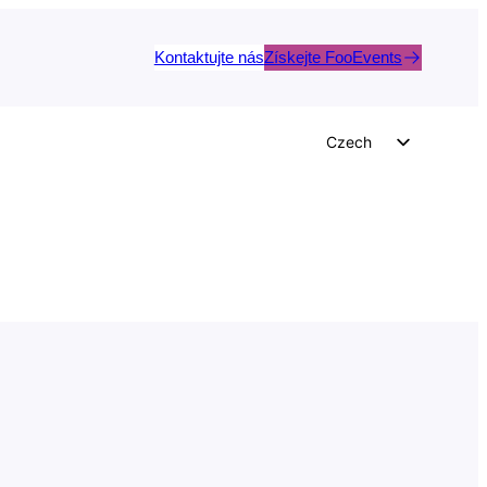
Kontaktujte nás
Získejte FooEvents
Czech
English
German
Dutch
Spanish
Italian
Portuguese
French
Polish
Greek