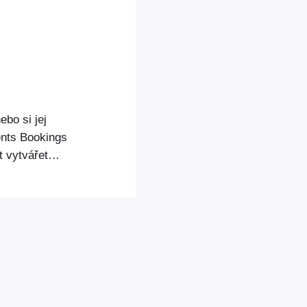
ebo si jej
ents Bookings
t vytvářet
 se události,
ním datem a
ít v celé řadě