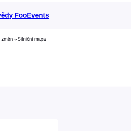
vědy FooEvents
 změn
Silniční mapa