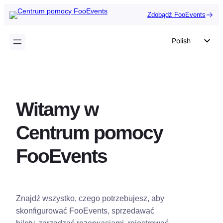
Przejdź
Zdobądź FooEvents
do
treści
Polish
English
German
Dutch
Witamy w
Spanish
Italian
Centrum pomocy
Portuguese
FooEvents
French
Czech
Greek
Znajdź wszystko, czego potrzebujesz, aby
skonfigurować FooEvents, sprzedawać