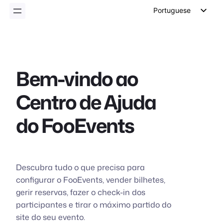
conteúdo
Portuguese
English
German
Dutch
Bem-vindo ao
Spanish
Centro de Ajuda
Italian
French
do FooEvents
Polish
Czech
Greek
Descubra tudo o que precisa para
configurar o FooEvents, vender bilhetes,
gerir reservas, fazer o check-in dos
participantes e tirar o máximo partido do
site do seu evento.