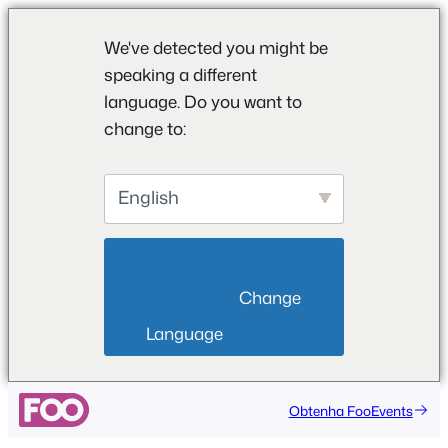
We've detected you might be
speaking a different
language. Do you want to
change to:
English
                        Change 
Language                    
Saltar
Obtenha FooEvents
para
o