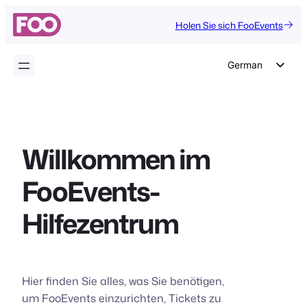
Zum
Holen Sie sich FooEvents
Inhalt
springen
German
English
Dutch
Spanish
Willkommen im
Italian
FooEvents-
Portuguese
French
Hilfezentrum
Polish
Czech
Greek
Hier finden Sie alles, was Sie benötigen,
um FooEvents einzurichten, Tickets zu