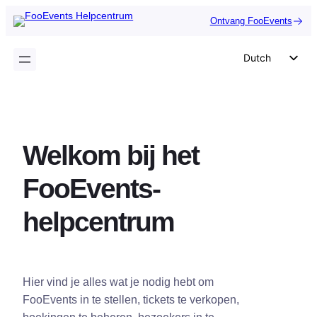
Ga
Ontvang FooEvents
naar
de
Dutch
inhoud
English
German
Spanish
Welkom bij het
Italian
Portuguese
FooEvents-
French
helpcentrum
Polish
Czech
Greek
Hier vind je alles wat je nodig hebt om
FooEvents in te stellen, tickets te verkopen,