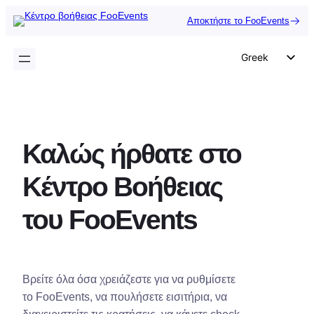
Μετάβαση
Αποκτήστε το FooEvents
στο
περιεχόμενο
Greek
English
German
Dutch
Καλώς ήρθατε στο
Spanish
Italian
Κέντρο Βοήθειας
Portuguese
του FooEvents
French
Polish
Czech
Βρείτε όλα όσα χρειάζεστε για να ρυθμίσετε
το FooEvents, να πουλήσετε εισιτήρια, να