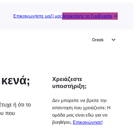
Επικοινωνήστε μαζί μας
Αποκτήστε το FooEvents
Greek
English
German
Dutch
 κενά;
Χρειάζεστε
Spanish
υποστήριξη;
Italian
Portuguese
Δεν μπορείτε να βρείτε την
τυχε ή ότι το
απάντηση που χρειάζεστε; Η
French
ου που
ομάδα μας είναι εδώ για να
Polish
βοηθήσει,
Επικοινώνησε!
Czech
.