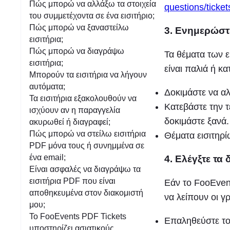
Πώς μπορώ να αλλάξω τα στοιχεία
questions/ticket
του συμμετέχοντα σε ένα εισιτήριο;
Πώς μπορώ να ξαναστείλω
3. Ενημερώστε
εισιτήρια;
Πώς μπορώ να διαγράψω
Τα θέματα των ε
εισιτήρια;
είναι παλιά ή κ
Μπορούν τα εισιτήρια να λήγουν
αυτόματα;
Δοκιμάστε να αλ
Τα εισιτήρια εξακολουθούν να
Κατεβάστε την τ
ισχύουν αν η παραγγελία
δοκιμάστε ξανά.
ακυρωθεί ή διαγραφεί;
Πώς μπορώ να στείλω εισιτήρια
Θέματα εισιτηρ
PDF μόνα τους ή συνημμένα σε
ένα email;
4. Ελέγξτε τα
Είναι ασφαλές να διαγράψω τα
εισιτήρια PDF που είναι
Εάν το FooEvent
αποθηκευμένα στον διακομιστή
να λείπουν οι γ
μου;
Το FooEvents PDF Tickets
Επαληθεύστε τ
υποστηρίζει ασιατικούς