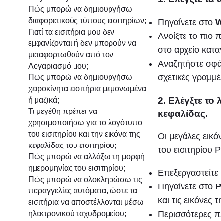
η
Πώς μπορώ να δημιουργήσω
διαφορετικούς τύπους εισιτηρίων;
Πηγαίνετε στο
W
Γιατί τα εισιτήρια μου δεν
Ανοίξτε το πιο
εμφανίζονται ή δεν μπορούν να
στο αρχείο κατ
μεταφορτωθούν από τον
Αναζητήστε σφ
Λογαριασμό μου;
σχετικές γραμμέ
Πώς μπορώ να δημιουργήσω
χειροκίνητα εισιτήρια μεμονωμένα
2. Ελέγξτε το
ή μαζικά;
Τι μεγέθη πρέπει να
κεφαλίδας.
χρησιμοποιήσω για το λογότυπο
του εισιτηρίου και την εικόνα της
Οι μεγάλες εικ
κεφαλίδας του εισιτηρίου;
του εισιτηρίου 
Πώς μπορώ να αλλάξω τη μορφή
ημερομηνίας του εισιτηρίου;
Επεξεργαστείτε
Πώς μπορώ να ολοκληρώσω τις
Πηγαίνετε στο
Ρ
παραγγελίες αυτόματα, ώστε τα
και τις εικόνες 
εισιτήρια να αποστέλλονται μέσω
Περισσότερες π
ηλεκτρονικού ταχυδρομείου;