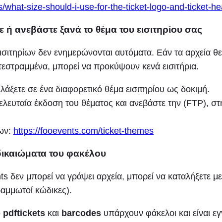
s/what-size-should-i-use-for-the-ticket-logo-and-ticket-h
 ή ανεβάστε ξανά το θέμα του εισιτηρίου σας
ισιτηρίων δεν ενημερώνονται αυτόματα. Εάν τα αρχεία 
ατεστραμμένα, μπορεί να προκύψουν κενά εισιτήρια.
λάξετε σε ένα διαφορετικό θέμα εισιτηρίου ως δοκιμή.
ελευταία έκδοση του θέματος και ανεβάστε την (FTP), στ
ίων:
https://fooevents.com/ticket-themes
 δικαιώματα του φακέλου
s δεν μπορεί να γράψει αρχεία, μπορεί να καταλήξετε μ
ραμμωτοί κώδικες).
ο
pdftickets
και
barcodes
υπάρχουν φάκελοι και είναι ε