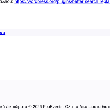
αλείου:
https://wordpress.org/plugins/better-search-repla
νο
κά δικαιώματα © 2026 FooEvents. Όλα τα δικαιώματα διατ