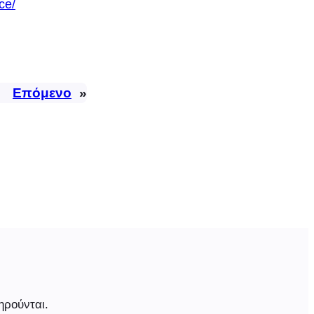
ce/
Επόμενο
»
ηρούνται.