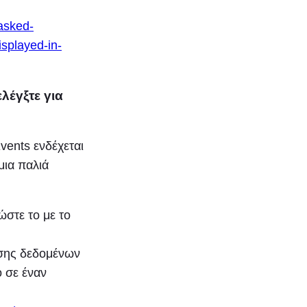
-asked-
splayed-in-
λέγξτε για
vents ενδέχεται
μια παλιά
στε το με το
άσης δεδομένων
ο σε έναν