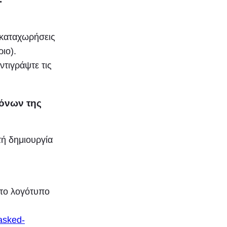
 καταχωρήσεις
ιο).
ντιγράψτε τις
κόνων της
τή δημιουργία
 το λογότυπο
-asked-