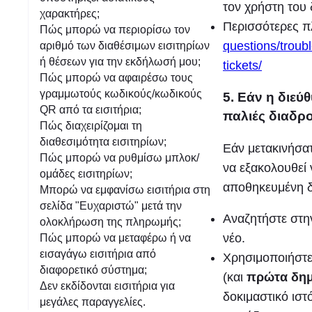
τον χρήστη του 
χαρακτήρες;
Περισσότερες π
Πώς μπορώ να περιορίσω τον
questions/troub
αριθμό των διαθέσιμων εισιτηρίων
ή θέσεων για την εκδήλωσή μου;
tickets/
Πώς μπορώ να αφαιρέσω τους
γραμμωτούς κωδικούς/κωδικούς
5. Εάν η διεύ
QR από τα εισιτήρια;
παλιές διαδρ
Πώς διαχειρίζομαι τη
διαθεσιμότητα εισιτηρίων;
Εάν μετακινήσατ
Πώς μπορώ να ρυθμίσω μπλοκ/
να εξακολουθεί 
ομάδες εισιτηρίων;
αποθηκευμένη 
Μπορώ να εμφανίσω εισιτήρια στη
σελίδα "Ευχαριστώ" μετά την
Αναζητήστε στη
ολοκλήρωση της πληρωμής;
νέο.
Πώς μπορώ να μεταφέρω ή να
εισαγάγω εισιτήρια από
Χρησιμοποιήστε
διαφορετικό σύστημα;
(και
πρώτα δημ
Δεν εκδίδονται εισιτήρια για
δοκιμαστικό ισ
μεγάλες παραγγελίες.