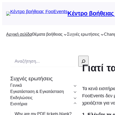
Κέντρο βοήθειας
Αρχική σελίδα
Θέματα βοήθειας
Συχνές ερωτήσεις
Chan
Α
Γιατί τ
ν
α
Συχνές ερωτήσεις
ζ
Γενικά
ή
Τα κενά εισιτήρ
Εγκατάσταση & Εγκατάσταση
τ
FooEvents δεν μ
Εκδηλώσεις
η
χρειάζεται για 
Εισιτήρια
σ
Why are my PDF tickets blank?
1. Ελέγξτε τ