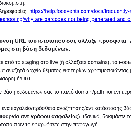
διακομιστή.
ληροφορίες:
https://help.fooevents.com/docs/frequently
leshooting/why-are-barcodes-not-being-generated-and-di
θυνση URL του ιστότοπού σας άλλαξε πρόσφατα, ε
ομές στη βάση δεδομένων.
ε από το staging στο live (ή αλλάξατε domains), το FooE
να αναζητά αρχεία θέματος εισιτηρίων χρησιμοποιώντας 
διαδρομή/URL.
ν βάση δεδομένων σας το παλιό domain/path και ενημερώ
 ένα εργαλείο/πρόσθετο αναζήτησης/αντικατάστασης β
ιουργία αντιγράφου ασφαλείας
). Ιδανικά, δοκιμάστε τ
τότοπο πριν το εφαρμόσετε στην παραγωγή.