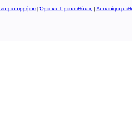
ωση απορρήτου
|
Όροι και Προϋποθέσεις
|
Αποποίηση ευθ