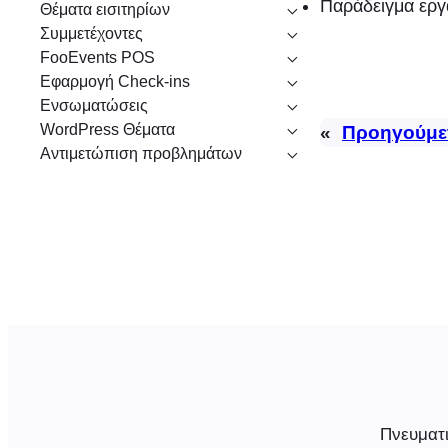
Παράδειγμα εργ
Θέματα εισιτηρίων
Συμμετέχοντες
FooEvents POS
Εφαρμογή Check-ins
Ενσωματώσεις
WordPress Θέματα
«
Προηγούμε
Αντιμετώπιση προβλημάτων
Πνευματι