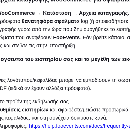
ooCommerce → Κατάσταση → Αρχεία καταγραφής
.
 πρόσφατο
θανατηφόρα σφάλματα
log (ή οποιεσδήποτε
αγραφής γύρω από την ώρα που δημιουργήθηκε το εισιτήρ
άλματα που αναφέρουν
FooEvents
. Εάν βρείτε κάποιο, α
ς και στείλτε τις στην υποστήριξη.
 λογότυπο του εισιτηρίου σας και τα μεγέθη των ει
όνες λογότυπου/κεφαλίδας μπορεί να εμποδίσουν τη σωσ
PDF (ειδικά αν έχουν αλλάξει πρόσφατα).
 το προϊόν της εκδήλωσής σας.
υθμίσεις εισιτηρίων
και αφαιρέστε/μειώστε προσωρινά
της κεφαλίδας, και στη συνέχεια δοκιμάστε ξανά.
ληροφορίες:
https://help.fooevents.com/docs/frequently