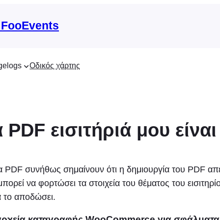
 FooEvents
gelogs
Οδικός χάρτης
α PDF εισιτήριά μου είναι
ια PDF συνήθως σημαίνουν ότι η δημιουργία του PDF απέ
πορεί να φορτώσει τα στοιχεία του θέματος του εισιτηρί
να το αποδώσει.
α αρχεία καταγραφής WooCommerce για σφάλματα