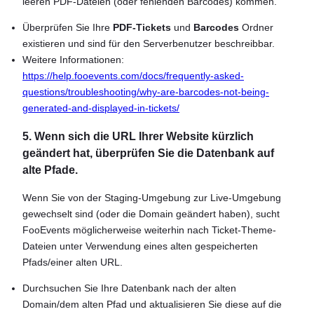
leeren PDF-Dateien (oder fehlenden Barcodes) kommen.
Überprüfen Sie Ihre
PDF-Tickets
und
Barcodes
Ordner
existieren und sind für den Serverbenutzer beschreibbar.
Weitere Informationen:
https://help.fooevents.com/docs/frequently-asked-
questions/troubleshooting/why-are-barcodes-not-being-
generated-and-displayed-in-tickets/
5. Wenn sich die URL Ihrer Website kürzlich
geändert hat, überprüfen Sie die Datenbank auf
alte Pfade.
Wenn Sie von der Staging-Umgebung zur Live-Umgebung
gewechselt sind (oder die Domain geändert haben), sucht
FooEvents möglicherweise weiterhin nach Ticket-Theme-
Dateien unter Verwendung eines alten gespeicherten
Pfads/einer alten URL.
Durchsuchen Sie Ihre Datenbank nach der alten
Domain/dem alten Pfad und aktualisieren Sie diese auf die