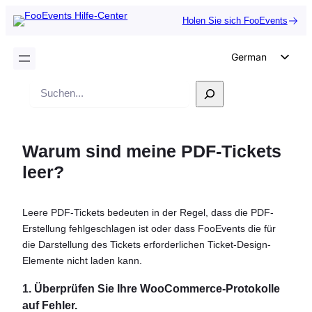
Holen Sie sich FooEvents
German
English
Suche
Dutch
Spanish
Warum sind meine PDF-Tickets
Italian
leer?
Portuguese
French
Leere PDF-Tickets bedeuten in der Regel, dass die PDF-
Polish
Erstellung fehlgeschlagen ist oder dass FooEvents die für
Czech
die Darstellung des Tickets erforderlichen Ticket-Design-
Elemente nicht laden kann.
Greek
1. Überprüfen Sie Ihre WooCommerce-Protokolle
auf Fehler.