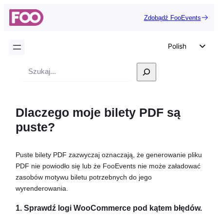
Zdobądź FooEvents
Polish
English
Wyszukiwanie
German
Dutch
Dlaczego moje bilety PDF są
Spanish
puste?
Italian
Portuguese
Puste bilety PDF zazwyczaj oznaczają, że generowanie pliku
French
PDF nie powiodło się lub że FooEvents nie może załadować
Czech
zasobów motywu biletu potrzebnych do jego
wyrenderowania.
Greek
1. Sprawdź logi WooCommerce pod kątem błędów.