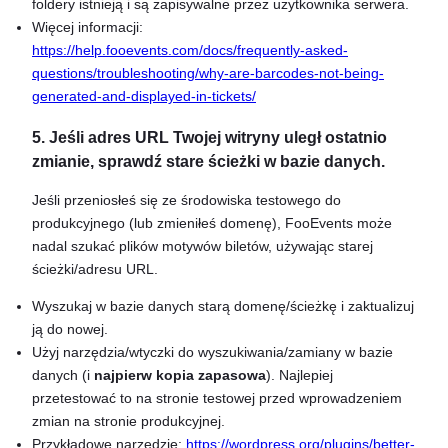
foldery istnieją i są zapisywalne przez użytkownika serwera.
Więcej informacji:
https://help.fooevents.com/docs/frequently-asked-
questions/troubleshooting/why-are-barcodes-not-being-
generated-and-displayed-in-tickets/
5. Jeśli adres URL Twojej witryny uległ ostatnio
zmianie, sprawdź stare ścieżki w bazie danych.
Jeśli przeniosłeś się ze środowiska testowego do
produkcyjnego (lub zmieniłeś domenę), FooEvents może
nadal szukać plików motywów biletów, używając starej
ścieżki/adresu URL.
Wyszukaj w bazie danych starą domenę/ścieżkę i zaktualizuj
ją do nowej.
Użyj narzędzia/wtyczki do wyszukiwania/zamiany w bazie
danych (i
najpierw kopia zapasowa
). Najlepiej
przetestować to na stronie testowej przed wprowadzeniem
zmian na stronie produkcyjnej.
Przykładowe narzędzie:
https://wordpress.org/plugins/better-