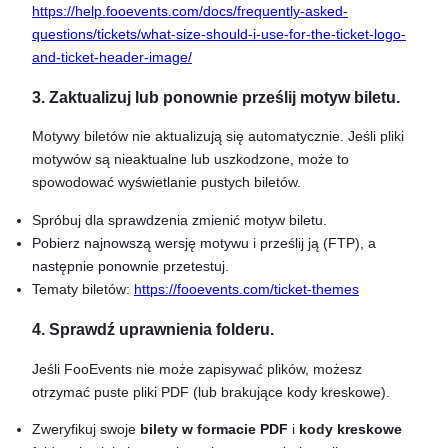
https://help.fooevents.com/docs/frequently-asked-
questions/tickets/what-size-should-i-use-for-the-ticket-logo-
and-ticket-header-image/
3. Zaktualizuj lub ponownie prześlij motyw biletu.
Motywy biletów nie aktualizują się automatycznie. Jeśli pliki
motywów są nieaktualne lub uszkodzone, może to
spowodować wyświetlanie pustych biletów.
Spróbuj dla sprawdzenia zmienić motyw biletu.
Pobierz najnowszą wersję motywu i prześlij ją (FTP), a
następnie ponownie przetestuj.
Tematy biletów:
https://fooevents.com/ticket-themes
4. Sprawdź uprawnienia folderu.
Jeśli FooEvents nie może zapisywać plików, możesz
otrzymać puste pliki PDF (lub brakujące kody kreskowe).
Zweryfikuj swoje
bilety w formacie PDF
i
kody kreskowe