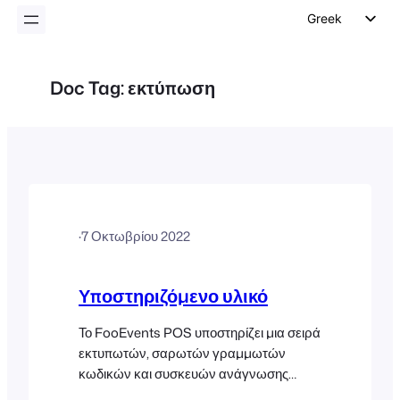
Greek
English
German
Doc Tag:
εκτύπωση
Dutch
Spanish
Italian
Portuguese
French
·
7 Οκτωβρίου 2022
Polish
Czech
Υποστηριζόμενο υλικό
Το FooEvents POS υποστηρίζει μια σειρά
εκτυπωτών, σαρωτών γραμμωτών
κωδικών και συσκευών ανάγνωσης
καρτών πληρωμής για την πώληση