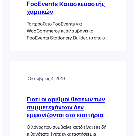
FooEvents Κατασκευαστής
χαρτικών
Το πρόσθετο FooEvents για
WooCommerce περιλαμβάνει το
FooEvents Stationery Builder, το οποίο
σας επιτρέπει να σχεδιάζετε και να
εκτυπώνετε εύκολα εξατομικευμένες
ετικέτες ονομάτων, βραχιολάκια,
εισιτήρια, καρτέλες και εξατομικευμένες
ετικέτες μέσω μιας διαισθητικής διεπαφής
·
Οκτώβριος 4, 2019
τύπου «drag & drop». Μπορείτε να
προσαρμόσετε τη διάταξη επιλέγοντας
μια προκαθορισμένη μορφή με τον
Γιατί οι αριθμοί θέσεων των
αριθμό των εισιτηρίων που θα
συμμετεχόντων δεν
εκτυπωθούν σε κάθε…
εμφανίζονται στα εισιτήρια;
Ο λόγος που συμβαίνει αυτό είναι επειδή
πιθανότατα έχετε εγκαταστήσει μια