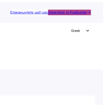
Επικοινωνήστε μαζί μας
Αποκτήστε το FooEvents
Greek
English
German
Dutch
Spanish
Italian
Portuguese
French
Polish
Czech