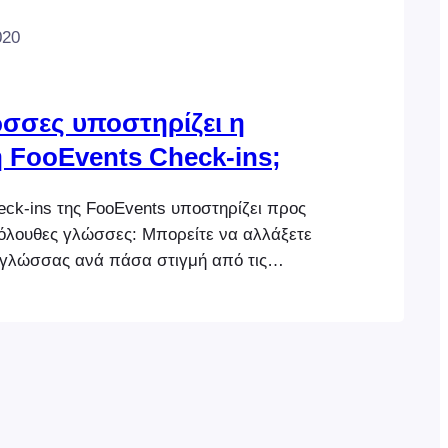
020
ώσσες υποστηρίζει η
 FooEvents Check-ins;
ck-ins της FooEvents υποστηρίζει προς
κόλουθες γλώσσες: Μπορείτε να αλλάξετε
ς γλώσσας ανά πάσα στιγμή από τις
υσκευής σας, ώστε να χρησιμοποιείτε την
-ins στην εγγενή έκδοση μιας από τις
ες γλώσσες