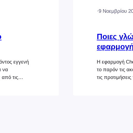
·
9 Νοεμβρίου 2
ο
Ποιες γλ
εφαρμογή
όντος εγγενή
Η εφαρμογή Che
α να
το παρόν τις α
 από τις
τις προτιμήσει
ορίσετε ως
ρυθμίσεις της σ
εφαρμογή Check
νεώσετε τη
υποστηριζόμεν