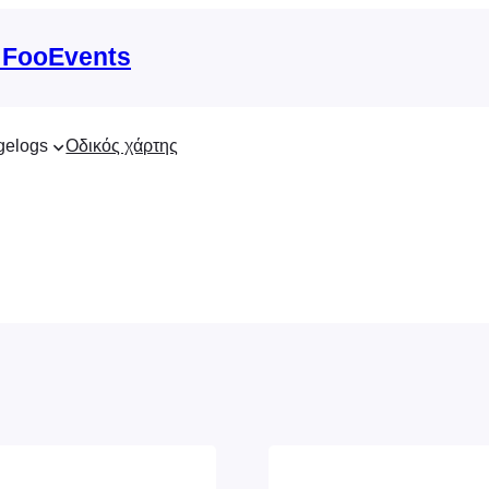
 FooEvents
gelogs
Οδικός χάρτης