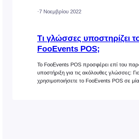
·
7 Νοεμβρίου 2022
Τι γλώσσες υποστηρίζει τ
FooEvents POS;
Το FooEvents POS προσφέρει επί του παρ
υποστήριξη για τις ακόλουθες γλώσσες: Γι
χρησιμοποιήσετε το FooEvents POS σε μία
υποστηριζόμενες γλώσσες, πρέπει να την 
προεπιλεγμένη γλώσσα στις ρυθμίσεις του
προγράμματος περιήγησής σας και να ανα
σελίδα της εφαρμογής.